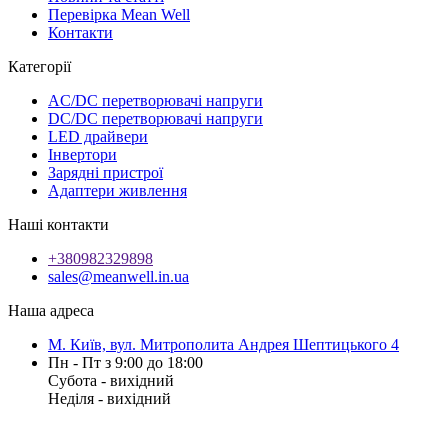
Перевірка Mean Well
Контакти
Категорії
AC/DC перетворювачі напруги
DC/DC перетворювачі напруги
LED драйвери
Інвертори
Зарядні пристрої
Адаптери живлення
Наші контакти
+380982329898
sales@meanwell.in.ua
Наша адреса
М. Київ, вул. Митрополита Андрея Шептицького 4
Пн - Пт з 9:00 до 18:00
Субота - вихідний
Неділя - вихідний