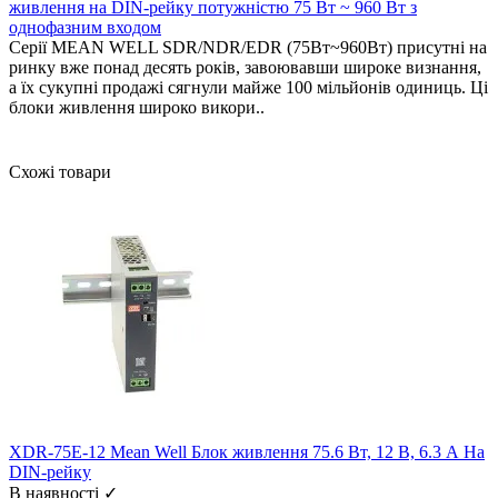
живлення на DIN-рейку потужністю 75 Вт ~ 960 Вт з
однофазним входом
Серії MEAN WELL SDR/NDR/EDR (75Вт~960Вт) присутні на
ринку вже понад десять років, завоювавши широке визнання,
а їх сукупні продажі сягнули майже 100 мільйонів одиниць. Ці
блоки живлення широко викори..
Схожі товари
XDR-75E-12 Mean Well Блок живлення 75.6 Вт, 12 В, 6.3 А На
DIN-рейку
В наявності ✓