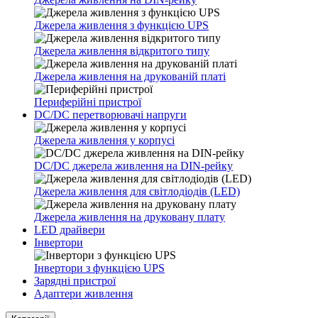
Джерела живлення з функцією UPS
Джерела живлення відкритого типу
Джерела живлення на друкованій платі
Периферійні пристрої
DC/DC перетворювачі напруги
Джерела живлення у корпусі
DC/DC джерела живлення на DIN-рейку
Джерела живлення для світлодіодів (LED)
Джерела живлення на друковану плату
LED драйвери
Інвертори
Інвертори з функцією UPS
Зарядні пристрої
Адаптери живлення