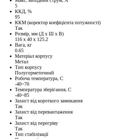
Макс. вихідний струм, А
5
ККД, %
95
ККМ (коректор коефіцієнта потужності)
Так
Розмір, мм (Д х Ш х В)
116 х 40 х 125.2
Вага, кг
0.65
Матеріал корпусу
Метал
Тип корпусу
Полугерметичний
Робоча температура, С
-40~70
Температура зберігання, С
-40~85
Захист від короткого замикання
Так
Захист від перевантаження
Так
Захист від перегріву
Так
Тип стабілізації