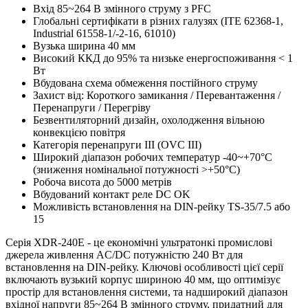
Вхід 85~264 В змінного струму з PFC
Глобальні сертифікати в різних галузях (ITE 62368-1,
Industrial 61558-1/-2-16, 61010)
Вузька ширина 40 мм
Високий ККД до 95% та низьке енергоспоживання < 1
Вт
Вбудована схема обмеження постійного струму
Захист від: Короткого замикання / Перевантаження /
Перенапруги / Перегріву
Безвентиляторний дизайн, охолодження вільною
конвекцією повітря
Категорія перенапруги III (OVC III)
Широкий діапазон робочих температур -40~+70°C
(зниження номінальної потужності >+50°C)
Робоча висота до 5000 метрів
Вбудований контакт реле DC OK
Можливість встановлення на DIN-рейку TS-35/7.5 або
15
Серія XDR-240E - це економічні ультратонкі промислові
джерела живлення AC/DC потужністю 240 Вт для
встановлення на DIN-рейку. Ключові особливості цієї серії
включають вузький корпус шириною 40 мм, що оптимізує
простір для встановлення системи, та надширокий діапазон
вхідної напруги 85~264 В змінного струму, придатний для