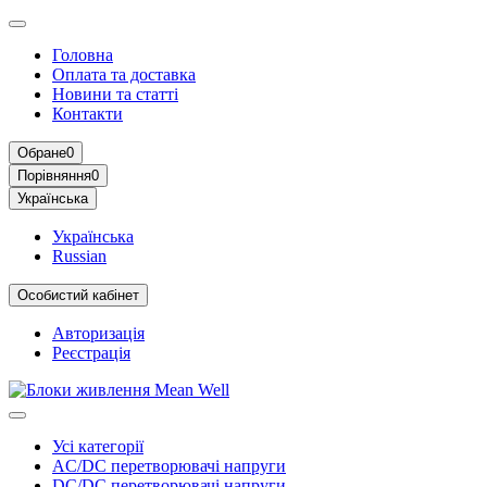
Головна
Оплата та доставка
Новини та статті
Контакти
Обране
0
Порівняння
0
Українська
Українська
Russian
Особистий кабінет
Авторизація
Реєстрація
Усі категорії
AC/DC перетворювачі напруги
DC/DC перетворювачі напруги