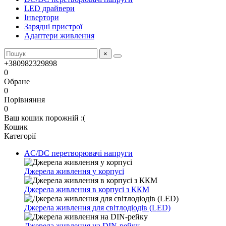
LED драйвери
Інвертори
Зарядні пристрої
Адаптери живлення
×
+380982329898
0
Обране
0
Порівняння
0
Ваш кошик порожній :(
Кошик
Категорії
AC/DC перетворювачі напруги
Джерела живлення у корпусі
Джерела живлення в корпусі з ККМ
Джерела живлення для світлодіодів (LED)
Джерела живлення на DIN-рейку