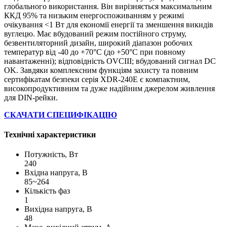
глобального використання. Він вирізняється максимальним
ККД 95% та низьким енергоспоживанням у режимі
очікування <1 Вт для економії енергії та зменшення викидів
вуглецю. Має вбудований режим постійного струму,
безвентиляторний дизайн, широкий діапазон робочих
температур від -40 до +70°C (до +50°C при повному
навантаженні); відповідність OVCIII; вбудований сигнал DC
OK. Завдяки комплексним функціям захисту та повним
сертифікатам безпеки серія XDR-240E є компактним,
високопродуктивним та дуже надійним джерелом живлення
для DIN-рейки.
СКАЧАТИ СПЕЦИФІКАЦІЮ
Технічні характеристики
Потужність, Вт
240
Вхідна напруга, В
85~264
Кількість фаз
1
Вихідна напруга, В
48