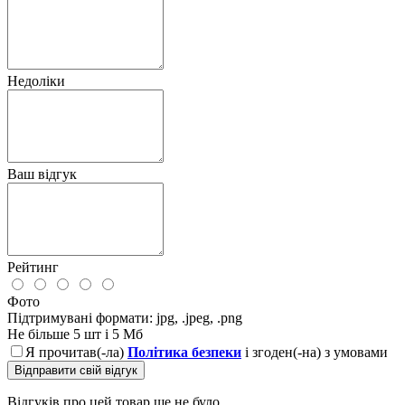
Недоліки
Ваш відгук
Рейтинг
Фото
Підтримувані формати: jpg, .jpeg, .png
Не більше 5 шт і 5 Мб
Я прочитав(-ла)
Політика безпеки
і згоден(-на) з умовами
Відправити свій відгук
Відгуків про цей товар ще не було.