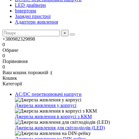
LED драйвери
Інвертори
Зарядні пристрої
Адаптери живлення
×
+380982329898
0
Обране
0
Порівняння
0
Ваш кошик порожній :(
Кошик
Категорії
AC/DC перетворювачі напруги
Джерела живлення у корпусі
Джерела живлення в корпусі з ККМ
Джерела живлення для світлодіодів (LED)
Джерела живлення на DIN-рейку