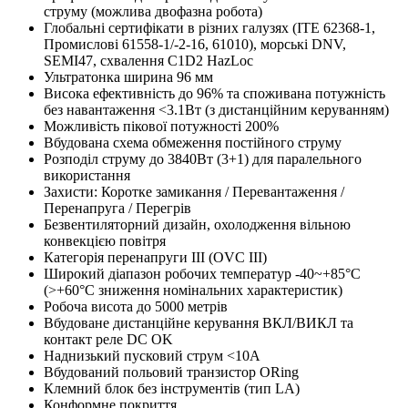
струму (можлива двофазна робота)
Глобальні сертифікати в різних галузях (ITE 62368-1,
Промислові 61558-1/-2-16, 61010), морські DNV,
SEMI47, схвалення C1D2 HazLoc
Ультратонка ширина 96 мм
Висока ефективність до 96% та споживана потужність
без навантаження <3.1Вт (з дистанційним керуванням)
Можливість пікової потужності 200%
Вбудована схема обмеження постійного струму
Розподіл струму до 3840Вт (3+1) для паралельного
використання
Захисти: Коротке замикання / Перевантаження /
Перенапруга / Перегрів
Безвентиляторний дизайн, охолодження вільною
конвекцією повітря
Категорія перенапруги III (OVC III)
Широкий діапазон робочих температур -40~+85°C
(>+60°C зниження номінальних характеристик)
Робоча висота до 5000 метрів
Вбудоване дистанційне керування ВКЛ/ВИКЛ та
контакт реле DC OK
Наднизький пусковий струм <10A
Вбудований польовий транзистор ORing
Клемний блок без інструментів (тип LA)
Конформне покриття