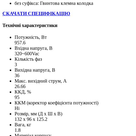
без суфікса: Гвинтова клемна колодка
СКАЧАТИ СПЕЦИФІКАЦІЮ
Технічні характеристики
Потужність, Вт
957.6
Вхідна напруга, В
320~600Vac
Кількість фаз
3
Вихідна напруга, В
36
Макс. вихідний струм, А
26.66
ККД, %
95
ККМ (коректор коефіцієнта потужності)
Ні
Розмір, мм (Д х Ш х В)
132 x 96 x 125.2
Вага, кг
1.8
Матеріал корпусу