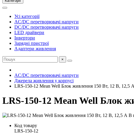
Категорії
Усі категорії
AC/DC перетворювачі напруги
DC/DC перетворювачі напруги
LED драйвери
Інвертори
Зарядні пристрої
Адаптери живлення
×
AC/DC перетворювачі напруги
Джерела живлення у корпусі
LRS-150-12 Mean Well Блок живлення 150 Вт, 12 В, 12,5 А
LRS-150-12 Mean Well Блок жив
Код товару
LRS-150-12