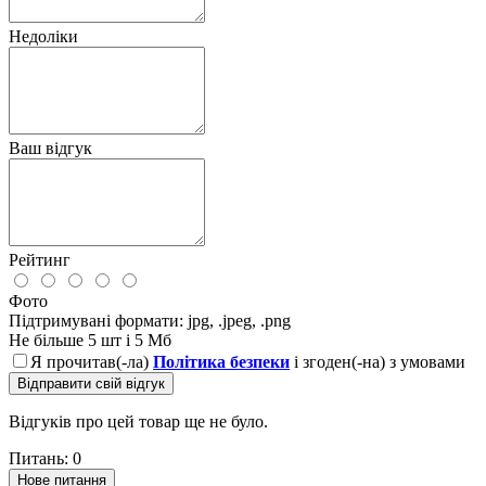
Недоліки
Ваш відгук
Рейтинг
Фото
Підтримувані формати: jpg, .jpeg, .png
Не більше 5 шт і 5 Мб
Я прочитав(-ла)
Політика безпеки
і згоден(-на) з умовами
Відправити свій відгук
Відгуків про цей товар ще не було.
Питань: 0
Нове питання