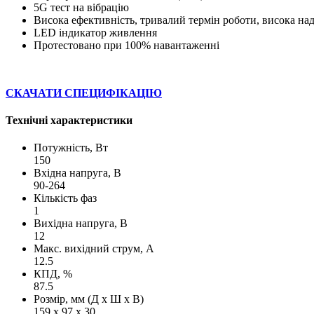
5G тест на вібрацію
Висока ефективність, тривалий термін роботи, висока над
LED індикатор живлення
Протестовано при 100% навантаженні
СКАЧАТИ СПЕЦИФІКАЦІЮ
Технічні характеристики
Потужність, Вт
150
Вхідна напруга, В
90-264
Кількість фаз
1
Вихідна напруга, В
12
Макс. вихідний струм, А
12.5
КПД, %
87.5
Розмір, мм (Д х Ш х В)
159 х 97 х 30