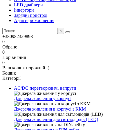
LED драйвери
Інвертори
Зарядні пристрої
Адаптери живлення
×
+380982329898
0
Обране
0
Порівняння
0
Ваш кошик порожній :(
Кошик
Категорії
AC/DC перетворювачі напруги
Джерела живлення у корпусі
Джерела живлення в корпусі з ККМ
Джерела живлення для світлодіодів (LED)
Джерела живлення на DIN-рейку