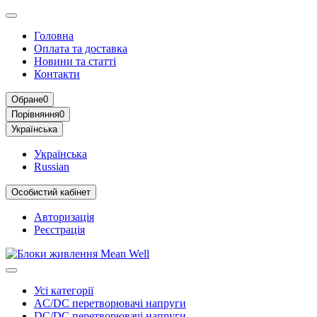
Головна
Оплата та доставка
Новини та статті
Контакти
Обране
0
Порівняння
0
Українська
Українська
Russian
Особистий кабінет
Авторизація
Реєстрація
Усі категорії
AC/DC перетворювачі напруги
DC/DC перетворювачі напруги