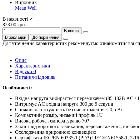
Виробник
Mean Well
В наявності ✓
823.00 грн.
В кошик
В закладки
До порівняння
Для уточнення характеристик рекомендуємо ознайомитися зі с
Опис
Характеристики
Відгуки
0
Питання-відповідь
Особливості:
Вхідна напруга вибирається перемикачем (85-132В AC / 
Витримує AC вхідна напруга 300 до 5 секунд
Споживана потужність без навантаження < 0,5 Вт
Компактний розмір, низький профіль 1U
Висока робоча температура до 70?
Захист від короткого замикання, перевантаження, високої
Охолодження природною конвекцією
Сертифікати IEC/EN 60335-1 (PD3) і IEC/EN61558-1, 2-16