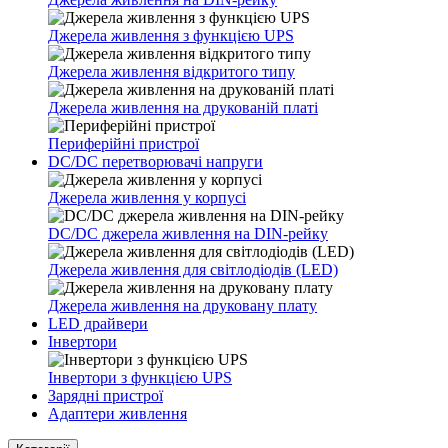
Джерела живлення з функцією UPS
Джерела живлення відкритого типу
Джерела живлення на друкованій платі
Периферійні пристрої
DC/DC перетворювачі напруги
Джерела живлення у корпусі
DC/DC джерела живлення на DIN-рейку
Джерела живлення для світлодіодів (LED)
Джерела живлення на друковану плату
LED драйвери
Інвертори
Інвертори з функцією UPS
Зарядні пристрої
Адаптери живлення