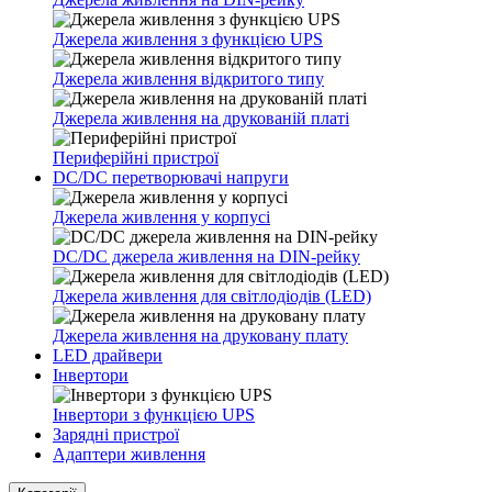
Джерела живлення з функцією UPS
Джерела живлення відкритого типу
Джерела живлення на друкованій платі
Периферійні пристрої
DC/DC перетворювачі напруги
Джерела живлення у корпусі
DC/DC джерела живлення на DIN-рейку
Джерела живлення для світлодіодів (LED)
Джерела живлення на друковану плату
LED драйвери
Інвертори
Інвертори з функцією UPS
Зарядні пристрої
Адаптери живлення