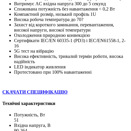
Витримує AC вхідна напруга 300 до 5 секунд
Споживана потужність без навантаження < 0,2 Вт
Компактний розмір, низький профіль 1U
Висока робоча температура до 70?
Захист від короткого замикання, перевантаження,
високої напруги, високої температури
Охолодження природною конвекцією
Сертифікати IEC/EN 60335-1 (PD3) і IEC/EN61558-1, 2-
16
5G тест на вібрацію
Висока ефективність, тривалий термін роботи, висока
надійність
LED індикатор живлення
Протестовано при 100% навантаженні
СКАЧАТИ СПЕЦИФІКАЦІЮ
Технічні характеристики
Потужність, Вт
51
Вхідна напруга, В
90-264