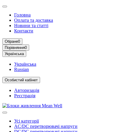
Головна
Оплата та доставка
Новини та статті
Контакти
Обране
0
Порівняння
0
Українська
Українська
Russian
Особистий кабінет
Авторизація
Реєстрація
Усі категорії
AC/DC перетворювачі напруги
DC/DC перетворювачі напруги