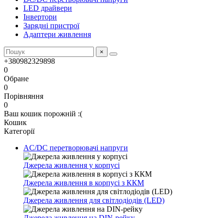
LED драйвери
Інвертори
Зарядні пристрої
Адаптери живлення
×
+380982329898
0
Обране
0
Порівняння
0
Ваш кошик порожній :(
Кошик
Категорії
AC/DC перетворювачі напруги
Джерела живлення у корпусі
Джерела живлення в корпусі з ККМ
Джерела живлення для світлодіодів (LED)
Джерела живлення на DIN-рейку