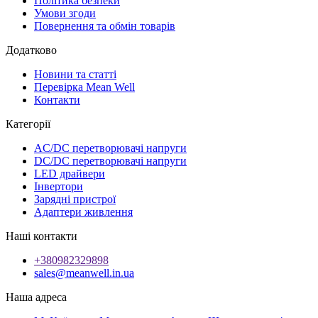
Політика безпеки
Умови згоди
Повернення та обмін товарів
Додатково
Новини та статті
Перевірка Mean Well
Контакти
Категорії
AC/DC перетворювачі напруги
DC/DC перетворювачі напруги
LED драйвери
Інвертори
Зарядні пристрої
Адаптери живлення
Наші контакти
+380982329898
sales@meanwell.in.ua
Наша адреса