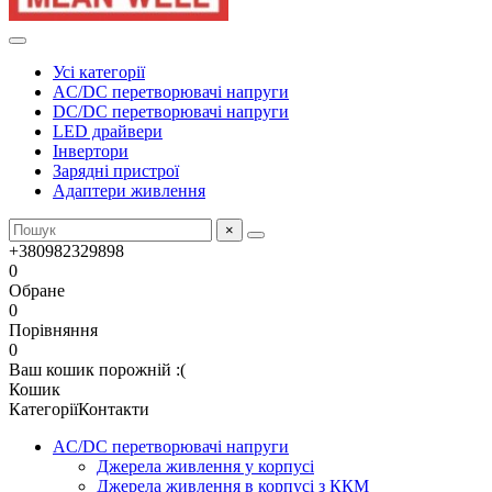
Усі категорії
AC/DC перетворювачі напруги
DC/DC перетворювачі напруги
LED драйвери
Інвертори
Зарядні пристрої
Адаптери живлення
×
+380982329898
0
Обране
0
Порівняння
0
Ваш кошик порожній :(
Кошик
Категорії
Контакти
AC/DC перетворювачі напруги
Джерела живлення у корпусі
Джерела живлення в корпусі з ККМ