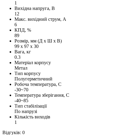
1
Вихідна напруга, В
12
Макс. вихідний струм, А
6
КПД, %
89
Розмір, мм (Д х Ш х В)
99 х 97 х 30
Вага, кг
0.3
Матеріал корпусу
Метал
Тип корпусу
Полугерметичний
Робоча температура, С
-30~70
Температура зберігання, С
-40~85
Тип стабілізації
По напрузі
Кількість виходів
1
Відгуків: 0