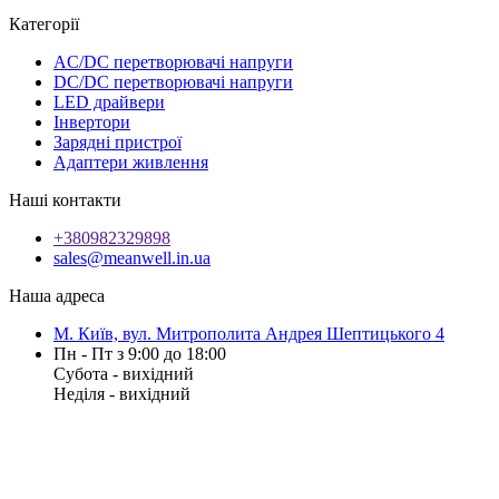
Категорії
AC/DC перетворювачі напруги
DC/DC перетворювачі напруги
LED драйвери
Інвертори
Зарядні пристрої
Адаптери живлення
Наші контакти
+380982329898
sales@meanwell.in.ua
Наша адреса
М. Київ, вул. Митрополита Андрея Шептицького 4
Пн - Пт з 9:00 до 18:00
Субота - вихідний
Неділя - вихідний