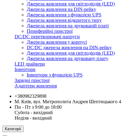
Джерела живлення для світлодіодів (LED)
Джерела живлення на DIN-рейку
Джерела живлення з функцією UPS
Джерела живлення відкритого типу
Джерела живлення на друкованій платі
Периферійні пристрої
DC/DC перетворювачі напруги
Джерела живлення у корпусі
DC/DC джерела живлення на DIN-рейку
Джерела живлення для світлодіодів (LED)
Джерела живлення на друковану плату
LED драйвери
Інвертори
Інвертори з функцією UPS
Зарядні пристрої
Адаптери живлення
+380982329898
М. Київ, вул. Митрополита Андрея Шептицького 4
Пн - Пт з 9:00 до 18:00
Субота - вихідний
Неділя - вихідний
Категорії