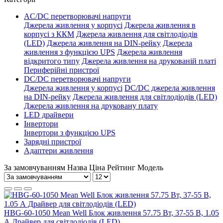
AC/DC перетворювачі напруги
Джерела живлення у корпусі
Джерела живлення в
корпусі з ККМ
Джерела живлення для світлодіодів
(LED)
Джерела живлення на DIN-рейку
Джерела
живлення з функцією UPS
Джерела живлення
відкритого типу
Джерела живлення на друкованій платі
Периферійні пристрої
DC/DC перетворювачі напруги
Джерела живлення у корпусі
DC/DC джерела живлення
на DIN-рейку
Джерела живлення для світлодіодів (LED)
Джерела живлення на друковану плату
LED драйвери
Інвертори
Інвертори з функцією UPS
Зарядні пристрої
Адаптери живлення
За замовчуванням
Назва
Ціна
Рейтинг
Модель
HBG-60-1050 Mean Well Блок живлення 57.75 Вт, 37-55 В, 1.05
А Драйвер для світлодіодів (LED)