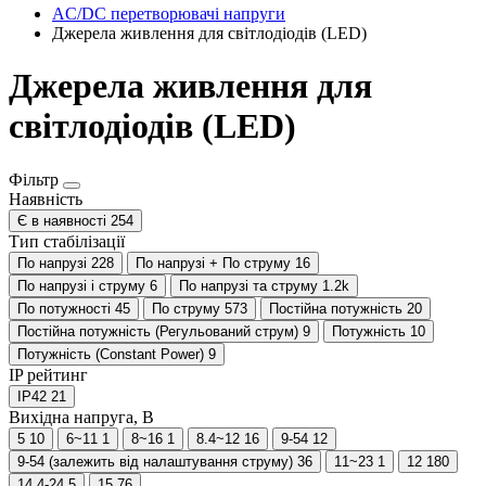
AC/DC перетворювачі напруги
Джерела живлення для світлодіодів (LED)
Джерела живлення для
світлодіодів (LED)
Фільтр
Наявність
Є в наявності
254
Тип стабілізації
По напрузі
228
По напрузі + По струму
16
По напрузі і струму
6
По напрузі та струму
1.2
k
По потужності
45
По струму
573
Постійна потужність
20
Постійна потужність (Регульований струм)
9
Потужність
10
Потужність (Constant Power)
9
IP рейтинг
IP42
21
Вихідна напруга, В
5
10
6~11
1
8~16
1
8.4~12
16
9-54
12
9-54 (залежить від налаштування струму)
36
11~23
1
12
180
14.4-24
5
15
76