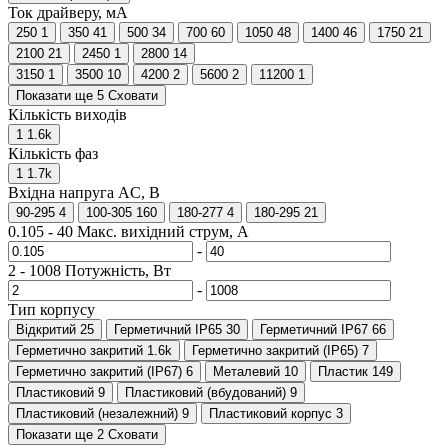
Ток драйверу, мА
250
1
350
41
500
34
700
60
1050
48
1400
46
1750
21
2100
21
2450
1
2800
14
3150
1
3500
10
4200
2
5600
2
11200
1
Показати ще 5
Сховати
Кількість виходів
1
1.6
k
Кількість фаз
1
1.7
k
Вхідна напруга AC, В
90-295
4
100-305
160
180-277
4
180-295
21
0.105
-
40
Макс. вихідний струм, А
-
2
-
1008
Потужність, Вт
-
Тип корпусу
Відкритий
25
Герметичний IP65
30
Герметичний IP67
66
Герметично закритий
1.6
k
Герметично закритий (IP65)
7
Герметично закритий (IP67)
6
Металевий
10
Пластик
149
Пластиковий
9
Пластиковий (вбудований)
9
Пластиковий (незалежний)
9
Пластиковий корпус
3
Показати ще 2
Сховати