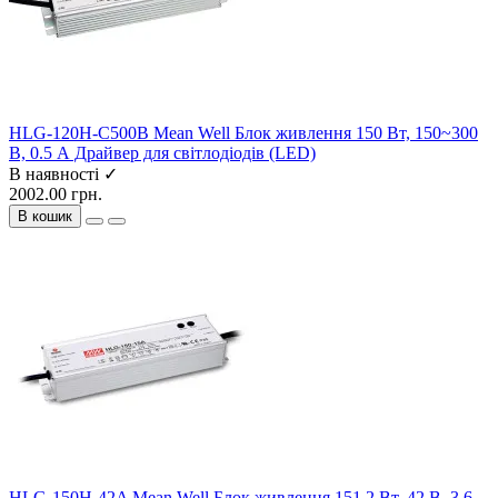
HLG-120H-C500B Mean Well Блок живлення 150 Вт, 150~300
В, 0.5 А Драйвер для світлодіодів (LED)
В наявності ✓
2002.00 грн.
В кошик
HLG-150H-42A Mean Well Блок живлення 151.2 Вт, 42 В, 3.6