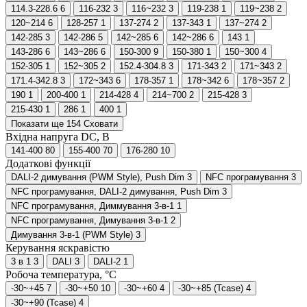
114.3-228.6
6
116-232
3
116~232
3
119-238
1
119~238
2
120~214
6
128-257
1
137-274
2
137-343
1
137~274
2
142-285
3
142-286
5
142~285
6
142~286
6
143
1
143-286
6
143~286
6
150-300
9
150-380
1
150~300
4
152-305
1
152~305
2
152.4-304.8
3
171-343
2
171~343
2
171.4-342.8
3
172~343
6
178-357
1
178~342
6
178~357
2
190
1
200-400
1
214-428
4
214~700
2
215-428
3
215-430
1
286
1
400
1
Показати ще 154
Сховати
Вхідна напруга DC, В
141-400
80
155-400
70
176-280
10
Додаткові функції
DALI-2 димування (PWM Style), Push Dim
3
NFC програмування
3
NFC програмування, DALI-2 димування, Push Dim
3
NFC програмування, Диммування 3-в-1
1
NFC програмування, Димування 3-в-1
2
Димування 3-в-1 (PWM Style)
3
Керування яскравістю
3 в 1
3
DALI
3
DALI-2
1
Робоча температура, °C
-30~+45
7
-30~+50
10
-30~+60
4
-30~+85 (Tcase)
4
-30~+90 (Tcase)
4