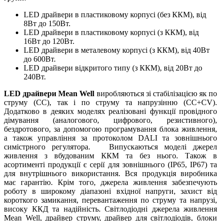
LED драйвери в пластиковому корпусі (без ККМ), від
8Вт до 150Вт.
LED драйвери в пластиковому корпусі (з ККМ), від
16Вт до 120Вт.
LED драйвери в металевому корпусі (з ККМ), від 40Вт
до 600Вт.
LED драйвери відкритого типу (з ККМ), від 20Вт до
240Вт.
LED драйвери Mean Well
виробляються зі стабілізацією як по
струму (CC), так і по струму та напрузінню (CC+CV).
Додатково в деяких моделях реалізовані функції провідного
дімування (аналогового, цифрового, резистивного),
бездротового, за допомогою програмування блока живлення,
а також управління за протоколом DALI та зовнішнього
симістрного регулятора. Випускаються моделі джерел
живлення з вбудованим ККМ та без нього. Також в
асортименті продукції є серії для зовнішнього (IP65, IP67) та
для внутрішнього використання. Вся продукція виробника
має гарантію. Крім того, джерела живлення забезпечують
роботу в широкому діапазоні вхідної напруги, захист від
короткого замикання, перевантаження по струму та напрузі,
високу ККД та надійність. Світлодіодні джерела живлення
Mean Well, драйвер струму, драйвер для світлодіодів, блоки