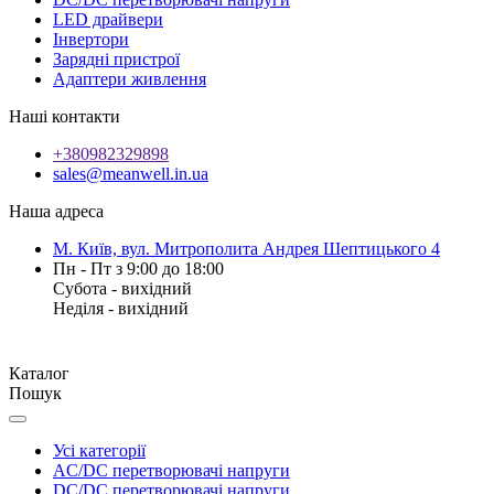
LED драйвери
Інвертори
Зарядні пристрої
Адаптери живлення
Наші контакти
+380982329898
sales@meanwell.in.ua
Наша адреса
М. Київ, вул. Митрополита Андрея Шептицького 4
Пн - Пт з 9:00 до 18:00
Субота - вихідний
Неділя - вихідний
Каталог
Пошук
Усі категорії
AC/DC перетворювачі напруги
DC/DC перетворювачі напруги