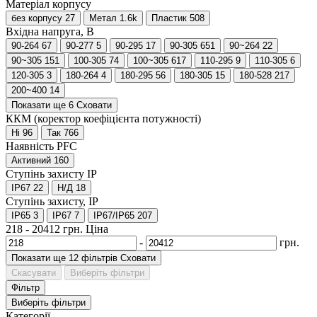
Матеріал корпусу
без корпусу
27
Метал
1.6
k
Пластик
508
Вхідна напруга, В
90-264
67
90-277
5
90-295
17
90-305
651
90~264
22
90~305
151
100-305
74
100~305
617
110-295
9
110-305
6
120-305
3
180-264
4
180-295
56
180-305
15
180-528
217
200~400
14
Показати ще 6
Сховати
ККМ (коректор коефіцієнта потужності)
Ні
96
Так
766
Наявність PFC
Активний
160
Ступінь захисту IP
IP67
22
Н/Д
18
Ступінь захисту, IP
IP65
3
IP67
7
IP67/IP65
207
218
-
20412
грн.
Ціна
-
грн.
Показати ще 12 фільтрів
Сховати
Скасувати
Виберіть фільтри
Фільтр
Виберіть фільтри
Категорії