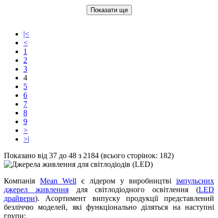
Показати ще
|<
<
1
2
3
4
5
6
7
8
9
>
>|
Показано від 37 до 48 з 2184 (всього сторінок: 182)
Компанія
Mean Well
є лідером у виробництві
імпульсних
джерел живлення
для світлодіодного освітлення (
LED
драйвери
). Асортимент випуску продукції представлений
безліччю моделей, які функціонально діляться на наступні
групи: