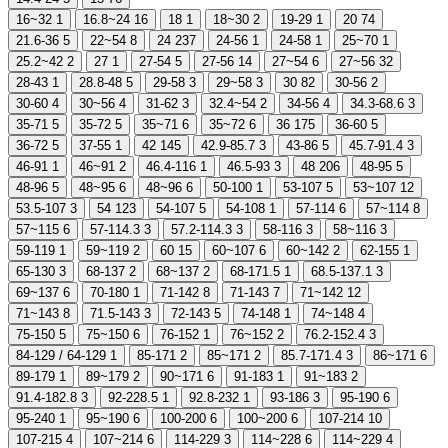
16~32
1
16.8~24
16
18
1
18~30
2
19-29
1
20
74
21.6-36
5
22~54
8
24
237
24-56
1
24-58
1
25~70
1
25.2~42
2
27
1
27-54
5
27-56
14
27~54
6
27~56
32
28-43
1
28.8-48
5
29-58
3
29~58
3
30
82
30-56
2
30-60
4
30~56
4
31-62
3
32.4~54
2
34-56
4
34.3-68.6
3
35-71
5
35-72
5
35~71
6
35~72
6
36
175
36-60
5
36-72
5
37-55
1
42
145
42.9-85.7
3
43-86
5
45.7-91.4
3
46-91
1
46~91
2
46.4-116
1
46.5-93
3
48
206
48-95
5
48-96
5
48~95
6
48~96
6
50-100
1
53-107
5
53~107
12
53.5-107
3
54
123
54-107
5
54-108
1
57-114
6
57~114
8
57~115
6
57-114.3
3
57.2-114.3
3
58-116
3
58~116
3
59-119
1
59~119
2
60
15
60~107
6
60~142
2
62-155
1
65-130
3
68-137
2
68~137
2
68-171.5
1
68.5-137.1
3
69~137
6
70-180
1
71-142
8
71-143
7
71~142
12
71~143
8
71.5-143
3
72-143
5
74-148
1
74~148
4
75-150
5
75~150
6
76-152
1
76~152
2
76.2-152.4
3
84-129 / 64-129
1
85-171
2
85~171
2
85.7-171.4
3
86~171
6
89-179
1
89~179
2
90~171
6
91-183
1
91~183
2
91.4-182.8
3
92-228.5
1
92.8-232
1
93-186
3
95-190
6
95-240
1
95~190
6
100-200
6
100~200
6
107-214
10
107-215
4
107~214
6
114-229
3
114~228
6
114~229
4