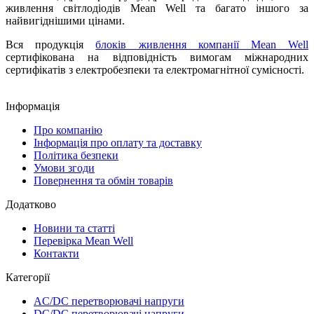
живлення світлодіодів Mean Well та багато іншого за
найвигіднішими цінами.
Вся продукція
блоків живлення компанії Mean Well
сертифікована на відповідність вимогам міжнародних
сертифікатів з електробезпеки та електромагнітної сумісності.
Інформація
Про компанію
Інформація про оплату та доставку
Політика безпеки
Умови згоди
Повернення та обмін товарів
Додатково
Новини та статті
Перевірка Mean Well
Контакти
Категорії
AC/DC перетворювачі напруги
DC/DC перетворювачі напруги