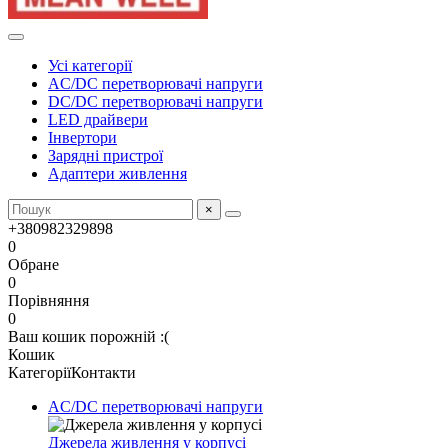
Усі категорії
AC/DC перетворювачі напруги
DC/DC перетворювачі напруги
LED драйвери
Інвертори
Зарядні пристрої
Адаптери живлення
×
+380982329898
0
Обране
0
Порівняння
0
Ваш кошик порожній :(
Кошик
Категорії
Контакти
AC/DC перетворювачі напруги
Джерела живлення у корпусі