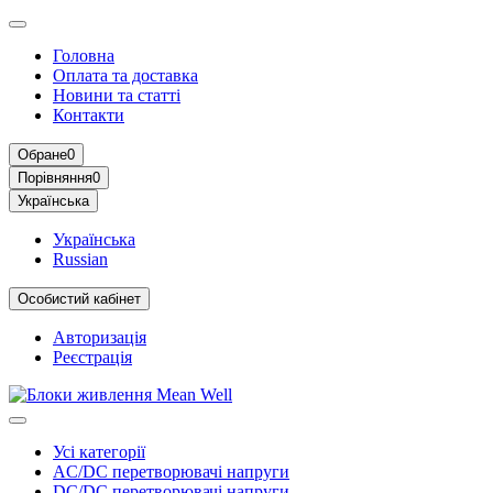
Головна
Оплата та доставка
Новини та статті
Контакти
Обране
0
Порівняння
0
Українська
Українська
Russian
Особистий кабінет
Авторизація
Реєстрація
Усі категорії
AC/DC перетворювачі напруги
DC/DC перетворювачі напруги