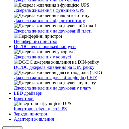
Джерела живлення з функцією UPS
Джерела живлення відкритого типу
Джерела живлення на друкованій платі
Периферійні пристрої
DC/DC перетворювачі напруги
Джерела живлення у корпусі
DC/DC джерела живлення на DIN-рейку
Джерела живлення для світлодіодів (LED)
Джерела живлення на друковану плату
LED драйвери
Інвертори
Інвертори з функцією UPS
Зарядні пристрої
Адаптери живлення