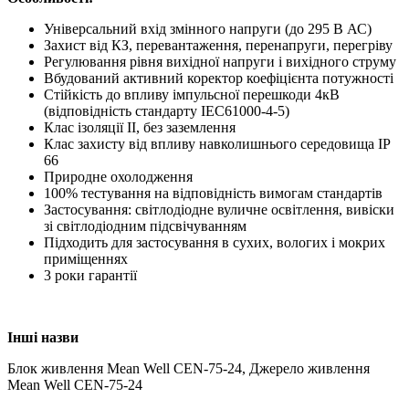
Універсальний вхід змінного напруги (до 295 В АС)
Захист від КЗ, перевантаження, перенапруги, перегріву
Регулювання рівня вихідної напруги і вихідного струму
Вбудований активний коректор коефіцієнта потужності
Стійкість до впливу імпульсної перешкоди 4кВ
(відповідність стандарту IEC61000-4-5)
Клас ізоляції II, без заземлення
Клас захисту від впливу навколишнього середовища IP
66
Природне охолодження
100% тестування на відповідність вимогам стандартів
Застосування: світлодіодне вуличне освітлення, вивіски
зі світлодіодним підсвічуванням
Підходить для застосування в сухих, вологих і мокрих
приміщеннях
3 роки гарантії
Інші назви
Блок живлення Mean Well CEN-75-24, Джерело живлення
Mean Well CEN-75-24