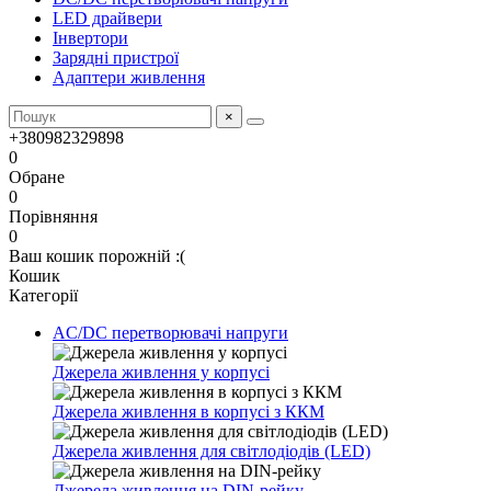
LED драйвери
Інвертори
Зарядні пристрої
Адаптери живлення
×
+380982329898
0
Обране
0
Порівняння
0
Ваш кошик порожній :(
Кошик
Категорії
AC/DC перетворювачі напруги
Джерела живлення у корпусі
Джерела живлення в корпусі з ККМ
Джерела живлення для світлодіодів (LED)
Джерела живлення на DIN-рейку