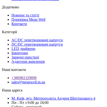
Додатково
Новини та статті
Перевірка Mean Well
Контакти
Категорії
AC/DC перетворювачі напруги
DC/DC перетворювачі напруги
LED драйвери
Інвертори
Зарядні пристрої
Адаптери живлення
Наші контакти
+380982329898
sales@meanwell.in.ua
Наша адреса
М. Київ, вул. Митрополита Андрея Шептицького 4
Пн - Пт з 9:00 до 18:00
Субота - вихідний