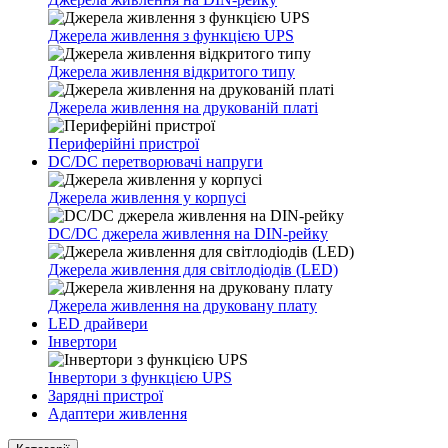
Джерела живлення з функцією UPS
Джерела живлення відкритого типу
Джерела живлення на друкованій платі
Периферійні пристрої
DC/DC перетворювачі напруги
Джерела живлення у корпусі
DC/DC джерела живлення на DIN-рейку
Джерела живлення для світлодіодів (LED)
Джерела живлення на друковану плату
LED драйвери
Інвертори
Інвертори з функцією UPS
Зарядні пристрої
Адаптери живлення