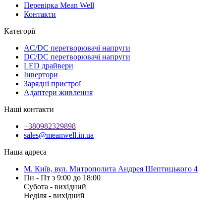
Перевірка Mean Well
Контакти
Категорії
AC/DC перетворювачі напруги
DC/DC перетворювачі напруги
LED драйвери
Інвертори
Зарядні пристрої
Адаптери живлення
Наші контакти
+380982329898
sales@meanwell.in.ua
Наша адреса
М. Київ, вул. Митрополита Андрея Шептицького 4
Пн - Пт з 9:00 до 18:00
Субота - вихідний
Неділя - вихідний