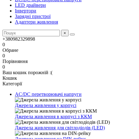
LED драйвери
Інвертори
Зарядні пристрої
Адаптери живлення
×
+380982329898
0
Обране
0
Порівняння
0
Ваш кошик порожній :(
Кошик
Категорії
AC/DC перетворювачі напруги
Джерела живлення у корпусі
Джерела живлення в корпусі з ККМ
Джерела живлення для світлодіодів (LED)
Джерела живлення на DIN-рейку