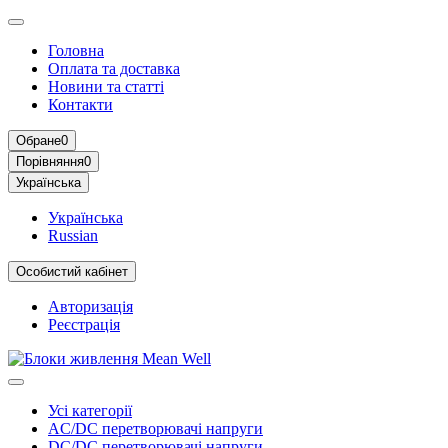
Головна
Оплата та доставка
Новини та статті
Контакти
Обране
0
Порівняння
0
Українська
Українська
Russian
Особистий кабінет
Авторизація
Реєстрація
Усі категорії
AC/DC перетворювачі напруги
DC/DC перетворювачі напруги