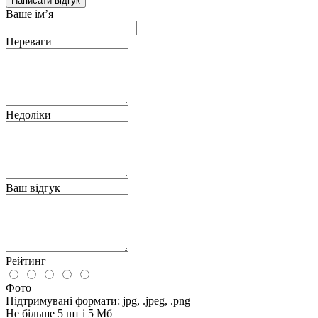
Написати відгук
Ваше ім’я
Переваги
Недоліки
Ваш відгук
Рейтинг
Фото
Підтримувані формати: jpg, .jpeg, .png
Не більше 5 шт і 5 Мб