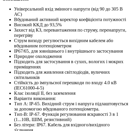
Універсальний вхід змінного напруги (від 90 до 305 В
АС)
Вбудований активний коректор коефіцієнта потужності
Високий ККД до 93,5%
Захист від КЗ, перевантаження по струму, перенапруги,
перегріву
Струм виходу регулюється вихідним кабелем або
вбудованим потенціометром
IP67/65, для зовнішнього і внутрішнього застосування
Природне охолодження
Підходить для застосування в сухих, вологих і мокрих
приміщеннях
Підходить для живлення світлодіодів, вуличних
світильників
Стійкість до імпульсної перешкоди по входу 4.0 кВ
(IEC61000-4-5)
Клас ізоляції II, без заземлення
Варіанти виконання:
Тип А: IP-65. Вихідний струм і напруга підлаштовується
за допомогою вбудованого потенціометра.
Тип-B: IP-67. Функція регулювання яскравості 3 в 1
(1...10В, ШІМ, резистивний)
Без літери: IP67. Кабель для вхідного/вихідного
з'єднання