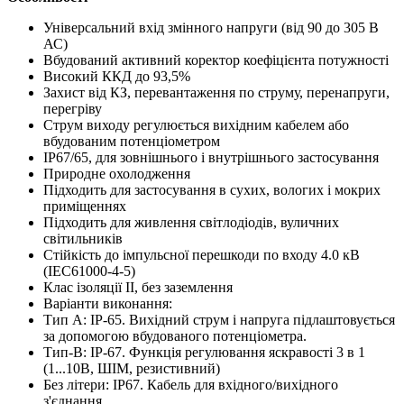
Універсальний вхід змінного напруги (від 90 до 305 В
АС)
Вбудований активний коректор коефіцієнта потужності
Високий ККД до 93,5%
Захист від КЗ, перевантаження по струму, перенапруги,
перегріву
Струм виходу регулюється вихідним кабелем або
вбудованим потенціометром
IP67/65, для зовнішнього і внутрішнього застосування
Природне охолодження
Підходить для застосування в сухих, вологих і мокрих
приміщеннях
Підходить для живлення світлодіодів, вуличних
світильників
Стійкість до імпульсної перешкоди по входу 4.0 кВ
(IEC61000-4-5)
Клас ізоляції II, без заземлення
Варіанти виконання:
Тип А: IP-65. Вихідний струм і напруга підлаштовується
за допомогою вбудованого потенціометра.
Тип-B: IP-67. Функція регулювання яскравості 3 в 1
(1...10В, ШІМ, резистивний)
Без літери: IP67. Кабель для вхідного/вихідного
з'єднання