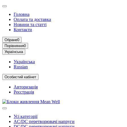
Головна
Оплата та доставка
Новини та статті
Контакти
Обране
0
Порівняння
0
Українська
Українська
Russian
Особистий кабінет
Авторизація
Реєстрація
Усі категорії
AC/DC перетворювачі напруги
DC/DC перетворювачі напруги