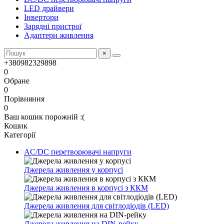
LED драйвери
Інвертори
Зарядні пристрої
Адаптери живлення
×
+380982329898
0
Обране
0
Порівняння
0
Ваш кошик порожній :(
Кошик
Категорії
AC/DC перетворювачі напруги
Джерела живлення у корпусі
Джерела живлення в корпусі з ККМ
Джерела живлення для світлодіодів (LED)
Джерела живлення на DIN-рейку