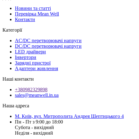
Новини та статті
Перевірка Mean Well
Контакти
Категорії
AC/DC перетворювачі напруги
DC/DC перетворювачі напруги
LED драйвери
Інвертори
Зарядні пристрої
Адаптери живлення
Наші контакти
+380982329898
sales@meanwell.in.ua
Наша адреса
М. Київ, вул. Митрополита Андрея Шептицького 4
Пн - Пт з 9:00 до 18:00
Субота - вихідний
Неділя - вихідний