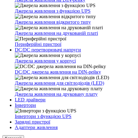
Джерела живлення з функцією UPS
Джерела живлення відкритого типу
Джерела живлення на друкованій платі
Периферійні пристрої
DC/DC перетворювачі напруги
Джерела живлення у корпусі
DC/DC джерела живлення на DIN-рейку
Джерела живлення для світлодіодів (LED)
Джерела живлення на друковану плату
LED драйвери
Інвертори
Інвертори з функцією UPS
Зарядні пристрої
Адаптери живлення