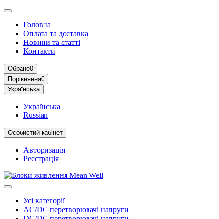
Головна
Оплата та доставка
Новини та статті
Контакти
Обране
0
Порівняння
0
Українська
Українська
Russian
Особистий кабінет
Авторизація
Реєстрація
Усі категорії
AC/DC перетворювачі напруги
DC/DC перетворювачі напруги