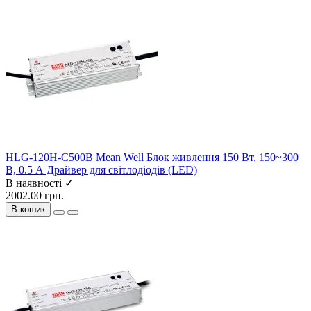
HLG-120H-C500B Mean Well Блок живлення 150 Вт, 150~300
В, 0.5 А Драйвер для світлодіодів (LED)
В наявності ✓
2002.00 грн.
В кошик