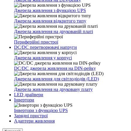
Джерела живлення з функцією UPS
Джерела живлення відкритого типу
Джерела живлення на друкованій платі
Периферійні пристрої
DC/DC перетворювачі напруги
Джерела живлення у корпусі
DC/DC джерела живлення на DIN-рейку
Джерела живлення для світлодіодів (LED)
Джерела живлення на друковану плату
LED драйвери
Інвертори
Інвертори з функцією UPS
Зарядні пристрої
Адаптери живлення