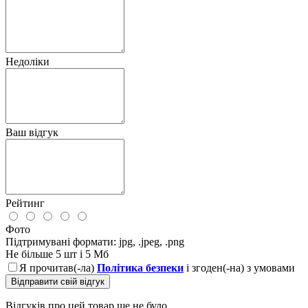
Недоліки
Ваш відгук
Рейтинг
Фото
Підтримувані формати: jpg, .jpeg, .png
Не більше 5 шт і 5 Мб
Я прочитав(-ла)
Політика безпеки
і згоден(-на) з умовами
Відправити свій відгук
Відгуків про цей товар ще не було.