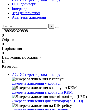
LED драйвери
Інвертори
Зарядні пристрої
Адаптери живлення
×
+380982329898
0
Обране
0
Порівняння
0
Ваш кошик порожній :(
Кошик
Категорії
AC/DC перетворювачі напруги
Джерела живлення у корпусі
Джерела живлення в корпусі з ККМ
Джерела живлення для світлодіодів (LED)
Джерела живлення на DIN-рейку