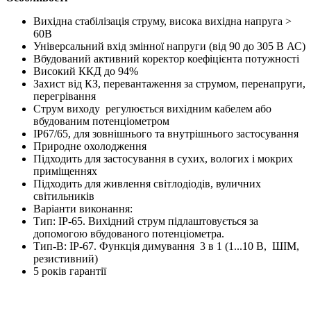
Вихідна стабілізація струму, висока вихідна напруга >
60В
Універсальний вхід змінної напруги (від 90 до 305 В АС)
Вбудований активний коректор коефіцієнта потужності
Високий ККД до 94%
Захист від КЗ, перевантаження за струмом, перенапруги,
перегрівання
Струм виходу регулюється вихідним кабелем або
вбудованим потенціометром
IP67/65, для зовнішнього та внутрішнього застосування
Природне охолодження
Підходить для застосування в сухих, вологих і мокрих
приміщеннях
Підходить для живлення світлодіодів, вуличних
світильників
Варіанти виконання:
Тип: IP-65. Вихідний струм підлаштовується за
допомогою вбудованого потенціометра.
Тип-B: IP-67. Функція димування 3 в 1 (1...10 В, ШІМ,
резистивний)
5 років гарантії