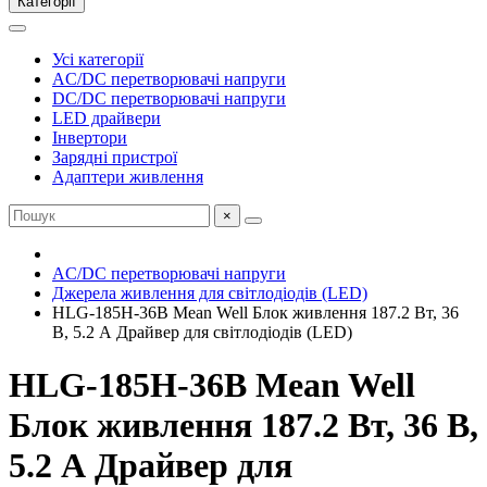
Категорії
Усі категорії
AC/DC перетворювачі напруги
DC/DC перетворювачі напруги
LED драйвери
Інвертори
Зарядні пристрої
Адаптери живлення
×
AC/DC перетворювачі напруги
Джерела живлення для світлодіодів (LED)
HLG-185H-36B Mean Well Блок живлення 187.2 Вт, 36
В, 5.2 А Драйвер для світлодіодів (LED)
HLG-185H-36B Mean Well
Блок живлення 187.2 Вт, 36 В,
5.2 А Драйвер для