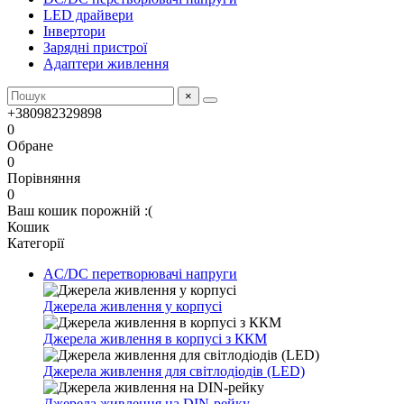
LED драйвери
Інвертори
Зарядні пристрої
Адаптери живлення
×
+380982329898
0
Обране
0
Порівняння
0
Ваш кошик порожній :(
Кошик
Категорії
AC/DC перетворювачі напруги
Джерела живлення у корпусі
Джерела живлення в корпусі з ККМ
Джерела живлення для світлодіодів (LED)
Джерела живлення на DIN-рейку