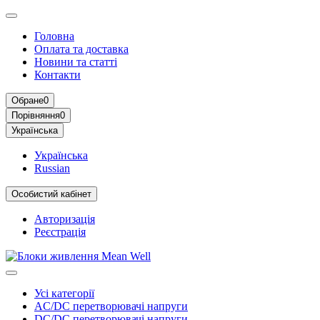
Головна
Оплата та доставка
Новини та статті
Контакти
Обране
0
Порівняння
0
Українська
Українська
Russian
Особистий кабінет
Авторизація
Реєстрація
Усі категорії
AC/DC перетворювачі напруги
DC/DC перетворювачі напруги