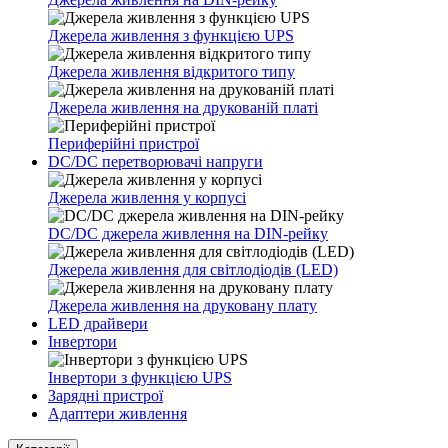
Джерела живлення з функцією UPS
Джерела живлення відкритого типу
Джерела живлення на друкованій платі
Периферійні пристрої
DC/DC перетворювачі напруги
Джерела живлення у корпусі
DC/DC джерела живлення на DIN-рейку
Джерела живлення для світлодіодів (LED)
Джерела живлення на друковану плату
LED драйвери
Інвертори
Інвертори з функцією UPS
Зарядні пристрої
Адаптери живлення