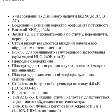
Універсальний вхід змінного напруги (від 90 до 305 В
АС)
Вбудований активний коректор коефіцієнта потужності
Високий ККД до 94%
Захист від КЗ, перевантаження по струму, перенапруги,
перегріву
Струм виходу регулюється вихідним кабелем або
вбудованим потенціометром
IP67/65, для зовнішнього і внутрішнього застосування
(крім моделі HLG-240H тип-З)
Природне охолодження
Підходить для застосування в сухих, вологих і мокрих
приміщеннях
Підходить для живлення світлодіодів, вуличних
світильників
Стійкість до імпульсної перешкоди по входу 4.0 кВ
(IEC61000-4-5)
Варіанти виконання:
Тип А: IP-65. Вихідний струм і напруга підлаштовується
за допомогою вбудованого потенціометра.
Тип-B: IP-67. Функція регулювання яскравості 3 в 1
(1...10В, ШІМ, резистивний)