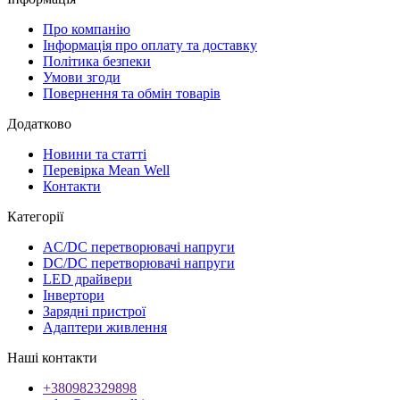
Про компанію
Інформація про оплату та доставку
Політика безпеки
Умови згоди
Повернення та обмін товарів
Додатково
Новини та статті
Перевірка Mean Well
Контакти
Категорії
AC/DC перетворювачі напруги
DC/DC перетворювачі напруги
LED драйвери
Інвертори
Зарядні пристрої
Адаптери живлення
Наші контакти
+380982329898