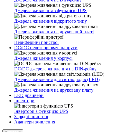
Джерела живлення з функцією UPS
Джерела живлення відкритого типу
Джерела живлення на друкованій платі
Периферійні пристрої
DC/DC перетворювачі напруги
Джерела живлення у корпусі
DC/DC джерела живлення на DIN-рейку
Джерела живлення для світлодіодів (LED)
Джерела живлення на друковану плату
LED драйвери
Інвертори
Інвертори з функцією UPS
Зарядні пристрої
Адаптери живлення