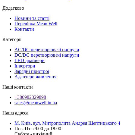
Додатково
Новини та статті
Перевірка Mean Well
Контакти
Категорії
AC/DC перетворювачі напруги
DC/DC перетворювачі напруги
LED драйвери
Інвертори
Зарядні пристрої
Адаптери живлення
Наші контакти
+380982329898
sales@meanwell.in.ua
Наша адреса
М. Київ, вул. Митрополита Андрея Шептицького 4
Пн - Пт з 9:00 до 18:00
Субота - вихідний