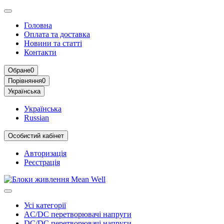
Головна
Оплата та доставка
Новини та статті
Контакти
Обране
0
Порівняння
0
Українська
Українська
Russian
Особистий кабінет
Авторизація
Реєстрація
Усі категорії
AC/DC перетворювачі напруги
DC/DC перетворювачі напруги