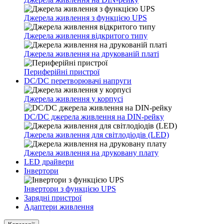
Джерела живлення з функцією UPS
Джерела живлення відкритого типу
Джерела живлення на друкованій платі
Периферійні пристрої
DC/DC перетворювачі напруги
Джерела живлення у корпусі
DC/DC джерела живлення на DIN-рейку
Джерела живлення для світлодіодів (LED)
Джерела живлення на друковану плату
LED драйвери
Інвертори
Інвертори з функцією UPS
Зарядні пристрої
Адаптери живлення