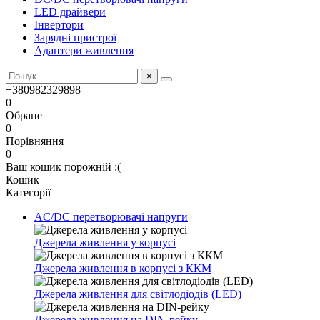
LED драйвери
Інвертори
Зарядні пристрої
Адаптери живлення
×
+380982329898
0
Обране
0
Порівняння
0
Ваш кошик порожній :(
Кошик
Категорії
AC/DC перетворювачі напруги
Джерела живлення у корпусі
Джерела живлення в корпусі з ККМ
Джерела живлення для світлодіодів (LED)
Джерела живлення на DIN-рейку