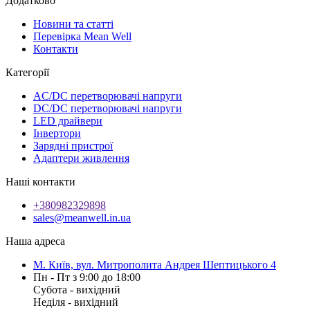
Додатково
Новини та статті
Перевірка Mean Well
Контакти
Категорії
AC/DC перетворювачі напруги
DC/DC перетворювачі напруги
LED драйвери
Інвертори
Зарядні пристрої
Адаптери живлення
Наші контакти
+380982329898
sales@meanwell.in.ua
Наша адреса
М. Київ, вул. Митрополита Андрея Шептицького 4
Пн - Пт з 9:00 до 18:00
Субота - вихідний
Неділя - вихідний