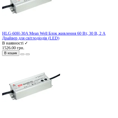
HLG-60H-30A Mean Well Блок живлення 60 Вт, 30 В, 2 А
Драйвер для світлодіодів (LED)
В наявності ✓
1526.00 грн.
В кошик