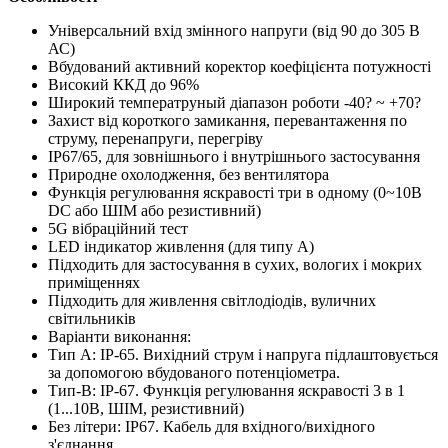
Універсальний вхід змінного напруги (від 90 до 305 В
АС)
Вбудований активний коректор коефіцієнта потужності
Високий ККД до 96%
Широкий температруный діапазон роботи -40? ~ +70?
Захист від короткого замикання, перевантаження по
струму, перенапруги, перегріву
IP67/65, для зовнішнього і внутрішнього застосування
Природне охолодження, без вентилятора
Функція регулювання яскравості три в одному (0~10В
DC або ШІМ або резистивний)
5G вібраційний тест
LED індикатор живлення (для типу А)
Підходить для застосування в сухих, вологих і мокрих
приміщеннях
Підходить для живлення світлодіодів, вуличних
світильників
Варіанти виконання:
Тип А: IP-65. Вихідний струм і напруга підлаштовується
за допомогою вбудованого потенціометра.
Тип-B: IP-67. Функція регулювання яскравості 3 в 1
(1...10В, ШІМ, резистивний)
Без літери: IP67. Кабель для вхідного/вихідного
з'єднання