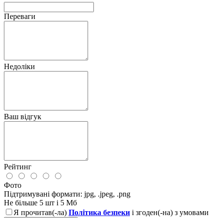
Переваги
Недоліки
Ваш відгук
Рейтинг
Фото
Підтримувані формати: jpg, .jpeg, .png
Не більше 5 шт і 5 Мб
Я прочитав(-ла)
Політика безпеки
і згоден(-на) з умовами