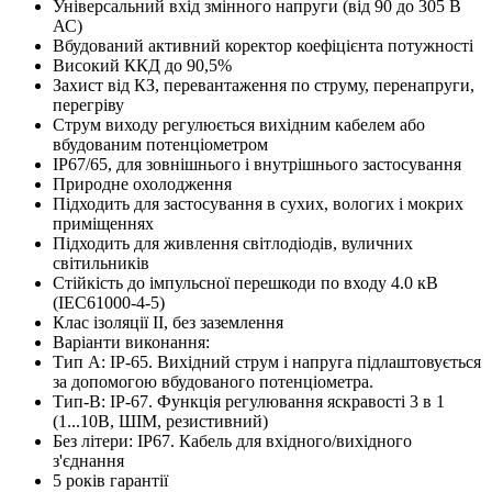
Універсальний вхід змінного напруги (від 90 до 305 В
АС)
Вбудований активний коректор коефіцієнта потужності
Високий ККД до 90,5%
Захист від КЗ, перевантаження по струму, перенапруги,
перегріву
Струм виходу регулюється вихідним кабелем або
вбудованим потенціометром
IP67/65, для зовнішнього і внутрішнього застосування
Природне охолодження
Підходить для застосування в сухих, вологих і мокрих
приміщеннях
Підходить для живлення світлодіодів, вуличних
світильників
Стійкість до імпульсної перешкоди по входу 4.0 кВ
(IEC61000-4-5)
Клас ізоляції II, без заземлення
Варіанти виконання:
Тип А: IP-65. Вихідний струм і напруга підлаштовується
за допомогою вбудованого потенціометра.
Тип-B: IP-67. Функція регулювання яскравості 3 в 1
(1...10В, ШІМ, резистивний)
Без літери: IP67. Кабель для вхідного/вихідного
з'єднання
5 років гарантії