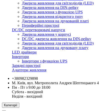
Джерела живлення для світлодіодів (LED)
Джерела живлення на DIN-рейку
Джерела живлення з функцією UPS
Джерела живлення відкритого типу
Джерела живлення на друкованій платі
Периферійні пристрої
DC/DC перетворювачі напруги
Джерела живлення у корпусі
DC/DC джерела живлення на DIN-рейку
Джерела живлення для світлодіодів (LED)
Джерела живлення на друковану плату
LED драйвери
Інвертори
Інвертори з функцією UPS
Зарядні пристрої
Адаптери живлення
+380982329898
М. Київ, вул. Митрополита Андрея Шептицького 4
Пн - Пт з 9:00 до 18:00
Субота - вихідний
Неділя - вихідний
Категорії