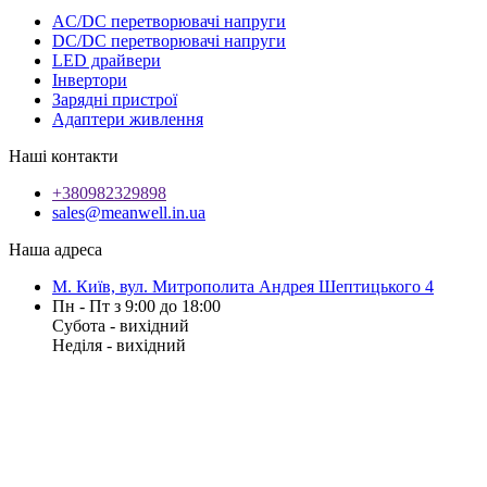
AC/DC перетворювачі напруги
DC/DC перетворювачі напруги
LED драйвери
Інвертори
Зарядні пристрої
Адаптери живлення
Наші контакти
+380982329898
sales@meanwell.in.ua
Наша адреса
М. Київ, вул. Митрополита Андрея Шептицького 4
Пн - Пт з 9:00 до 18:00
Субота - вихідний
Неділя - вихідний