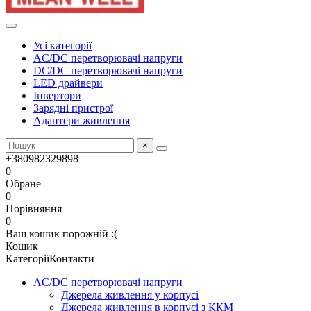
Усі категорії
AC/DC перетворювачі напруги
DC/DC перетворювачі напруги
LED драйвери
Інвертори
Зарядні пристрої
Адаптери живлення
×
+380982329898
0
Обране
0
Порівняння
0
Ваш кошик порожній :(
Кошик
Категорії
Контакти
AC/DC перетворювачі напруги
Джерела живлення у корпусі
Джерела живлення в корпусі з ККМ