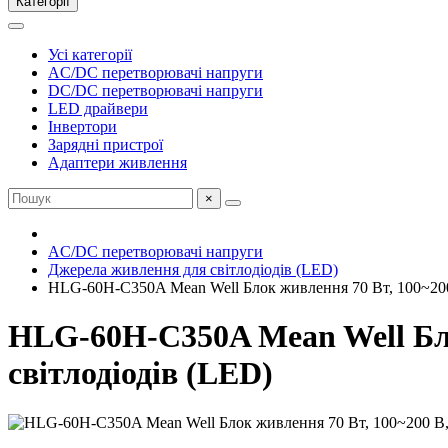
Категорії
Усі категорії
AC/DC перетворювачі напруги
DC/DC перетворювачі напруги
LED драйвери
Інвертори
Зарядні пристрої
Адаптери живлення
×
AC/DC перетворювачі напруги
Джерела живлення для світлодіодів (LED)
HLG-60H-C350A Mean Well Блок живлення 70 Вт, 100~200 
HLG-60H-C350A Mean Well Бло
світлодіодів (LED)