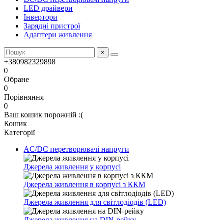
LED драйвери
Інвертори
Зарядні пристрої
Адаптери живлення
×
+380982329898
0
Обране
0
Порівняння
0
Ваш кошик порожній :(
Кошик
Категорії
AC/DC перетворювачі напруги
Джерела живлення у корпусі
Джерела живлення в корпусі з ККМ
Джерела живлення для світлодіодів (LED)
Джерела живлення на DIN-рейку