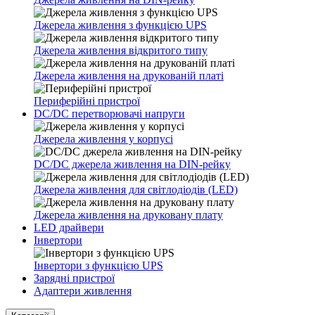
Джерела живлення з функцією UPS
Джерела живлення відкритого типу
Джерела живлення на друкованій платі
Периферійні пристрої
DC/DC перетворювачі напруги
Джерела живлення у корпусі
DC/DC джерела живлення на DIN-рейку
Джерела живлення для світлодіодів (LED)
Джерела живлення на друковану плату
LED драйвери
Інвертори
Інвертори з функцією UPS
Зарядні пристрої
Адаптери живлення