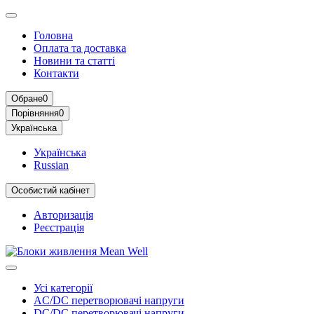
Головна
Оплата та доставка
Новини та статті
Контакти
Обране
0
Порівняння
0
Українська
Українська
Russian
Особистий кабінет
Авторизація
Реєстрація
Усі категорії
AC/DC перетворювачі напруги
DC/DC перетворювачі напруги