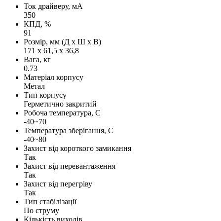
Ток драйверу, мА
350
КПД, %
91
Розмір, мм (Д х Ш х В)
171 х 61,5 х 36,8
Вага, кг
0.73
Матеріал корпусу
Метал
Тип корпусу
Герметично закритий
Робоча температура, С
-40~70
Температура зберігання, С
-40~80
Захист від короткого замикання
Так
Захист від перевантаження
Так
Захист від перегріву
Так
Тип стабілізації
По струму
Кількість виходів