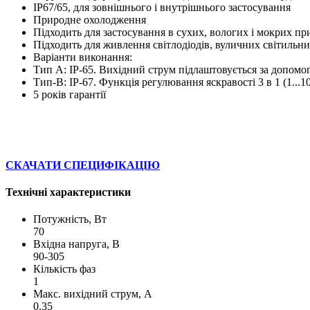
IP67/65, для зовнішнього і внутрішнього застосування
Природне охолодження
Підходить для застосування в сухих, вологих і мокрих п
Підходить для живлення світлодіодів, вуличних світильни
Варіанти виконання:
Тип А: IP-65. Вихідний струм підлаштовується за допомо
Тип-B: IP-67. Функція регулювання яскравості 3 в 1 (1...
5 років гарантії
СКАЧАТИ СПЕЦИФІКАЦІЮ
Технічні характеристики
Потужність, Вт
70
Вхідна напруга, В
90-305
Кількість фаз
1
Макс. вихідний струм, А
0.35