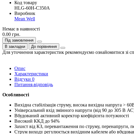
Код товару
HLG-60H-C350A
Виробник
Mean Well
Немає в наявності
0.00 грн.
Під замовлення
В закладки
До порівняння
Для уточнення характеристик рекомендуємо ознайомитися зі с
Опис
Характеристики
Відгуки
0
Питання-відповідь
Особливості
Вихідна стабілізація струму, висока вихідна напруга > 60
Універсальний вхід змінного напруги (від 90 до 305 В АС
Вбудований активний коректор коефіцієнта потужності
Високий ККД до 94%
Захист від КЗ, перевантаження по струму, перенапруги, п
Струм виходу регулюється вихідним кабелем або вбудов