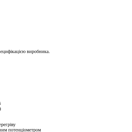
пецифікацією виробника.
В
)
ерегріву
аним потенціометром