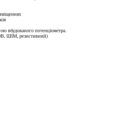
риміщеннях
ків
гою вбудованого потенціометра.
10В, ШІМ, резистивний)