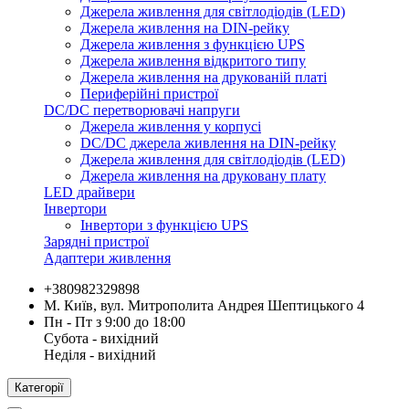
Джерела живлення для світлодіодів (LED)
Джерела живлення на DIN-рейку
Джерела живлення з функцією UPS
Джерела живлення відкритого типу
Джерела живлення на друкованій платі
Периферійні пристрої
DC/DC перетворювачі напруги
Джерела живлення у корпусі
DC/DC джерела живлення на DIN-рейку
Джерела живлення для світлодіодів (LED)
Джерела живлення на друковану плату
LED драйвери
Інвертори
Інвертори з функцією UPS
Зарядні пристрої
Адаптери живлення
+380982329898
М. Київ, вул. Митрополита Андрея Шептицького 4
Пн - Пт з 9:00 до 18:00
Субота - вихідний
Неділя - вихідний
Категорії