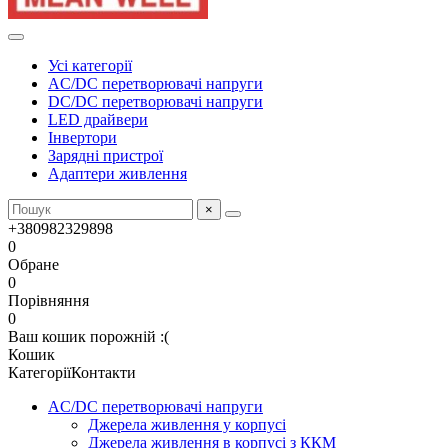
Усі категорії
AC/DC перетворювачі напруги
DC/DC перетворювачі напруги
LED драйвери
Інвертори
Зарядні пристрої
Адаптери живлення
×
+380982329898
0
Обране
0
Порівняння
0
Ваш кошик порожній :(
Кошик
Категорії
Контакти
AC/DC перетворювачі напруги
Джерела живлення у корпусі
Джерела живлення в корпусі з ККМ