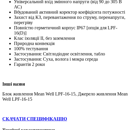
Універсальний вхід змінного напруги (від 90 до 305 В
АС)
Вбудований активний коректор коефіцієнта потужності
Захист від КЗ, перевантаження по струму, перенапруги,
перегріву
Повністю герметичний корпус IP67 [опція для LPF-
16(D)]
Клас ізоляції II, без заземлення
Природна конвекція
100% тестування
Застосування: Світлодіодне освітлення, табло
Застосування: Суха, волога і мокра середа
Гарантія 2 роки
Інші назви
Блок живлення Mean Well LPF-16-15, Джерело живлення Mean
Well LPF-16-15
СКАЧАТИ СПЕЦИФІКАЦІЮ