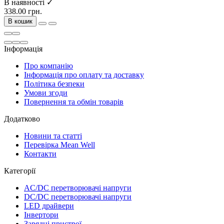
В наявності ✓
338.00 грн.
В кошик
Інформація
Про компанію
Інформація про оплату та доставку
Політика безпеки
Умови згоди
Повернення та обмін товарів
Додатково
Новини та статті
Перевірка Mean Well
Контакти
Категорії
AC/DC перетворювачі напруги
DC/DC перетворювачі напруги
LED драйвери
Інвертори
Зарядні пристрої