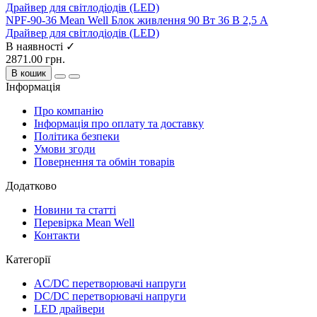
NPF-90-36 Mean Well Блок живлення 90 Вт 36 В 2,5 А
Драйвер для світлодіодів (LED)
В наявності ✓
2871.00 грн.
В кошик
Інформація
Про компанію
Інформація про оплату та доставку
Політика безпеки
Умови згоди
Повернення та обмін товарів
Додатково
Новини та статті
Перевірка Mean Well
Контакти
Категорії
AC/DC перетворювачі напруги
DC/DC перетворювачі напруги
LED драйвери