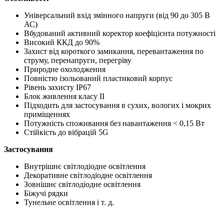
Універсальний вхід змінного напруги (від 90 до 305 В
АС)
Вбудований активний коректор коефіцієнта потужності
Високий ККД до 90%
Захист від короткого замикання, перевантаження по
струму, перенапруги, перегріву
Природне охолодження
Повністю ізольований пластиковий корпус
Рівень захисту IP67
Блок живлення класу ІІ
Підходить для застосування в сухих, вологих і мокрих
приміщеннях
Потужність споживання без навантаження < 0,15 Вт
Стійкість до вібрацій 5G
Застосування
Внутрішнє світлодіодне освітлення
Декоративне світлодіодне освітлення
Зовнішнє світлодіодне освітлення
Біжучі рядки
Тунельне освітлення і т. д.