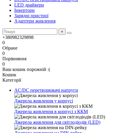
LED драйвери
Інвертори
Зарядні пристрої
Адаптери живлення
×
+380982329898
0
Обране
0
Порівняння
0
Ваш кошик порожній :(
Кошик
Категорії
AC/DC перетворювачі напруги
Джерела живлення у корпусі
Джерела живлення в корпусі з ККМ
Джерела живлення для світлодіодів (LED)
Джерела живлення на DIN-рейку