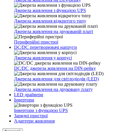
Джерела живлення з функцією UPS
Джерела живлення відкритого типу
Джерела живлення на друкованій платі
Периферійні пристрої
DC/DC перетворювачі напруги
Джерела живлення у корпусі
DC/DC джерела живлення на DIN-рейку
Джерела живлення для світлодіодів (LED)
Джерела живлення на друковану плату
LED драйвери
Інвертори
Інвертори з функцією UPS
Зарядні пристрої
Адаптери живлення