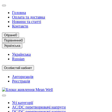
Головна
Оплата та доставка
Новини та статті
Контакти
Обране
0
Порівняння
0
Українська
Українська
Russian
Особистий кабінет
Авторизація
Реєстрація
Усі категорії
AC/DC перетворювачі напруги
DC/DC перетворювачі напруги