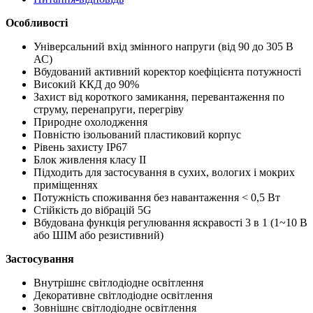
Особливості
Універсальний вхід змінного напруги (від 90 до 305 В
АС)
Вбудований активний коректор коефіцієнта потужності
Високий ККД до 90%
Захист від короткого замикання, перевантаження по
струму, перенапруги, перегріву
Природне охолодження
Повністю ізольований пластиковий корпус
Рівень захисту IP67
Блок живлення класу ІІ
Підходить для застосування в сухих, вологих і мокрих
приміщеннях
Потужність споживання без навантаження < 0,5 Вт
Стійкість до вібрацій 5G
Вбудована функція регулювання яскравості 3 в 1 (1~10 В
або ШІМ або резистивний)
Застосування
Внутрішнє світлодіодне освітлення
Декоративне світлодіодне освітлення
Зовнішнє світлодіодне освітлення