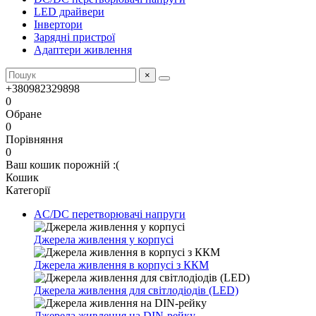
LED драйвери
Інвертори
Зарядні пристрої
Адаптери живлення
×
+380982329898
0
Обране
0
Порівняння
0
Ваш кошик порожній :(
Кошик
Категорії
AC/DC перетворювачі напруги
Джерела живлення у корпусі
Джерела живлення в корпусі з ККМ
Джерела живлення для світлодіодів (LED)
Джерела живлення на DIN-рейку