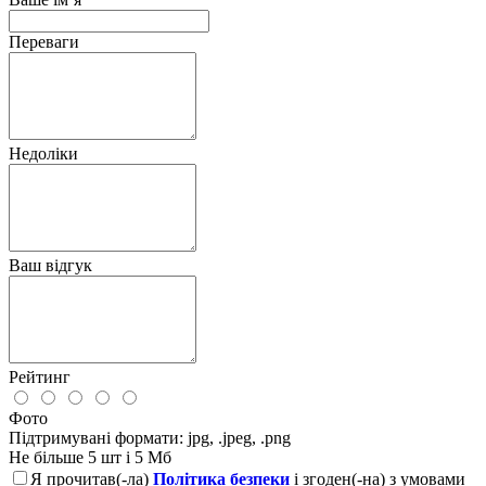
Переваги
Недоліки
Ваш відгук
Рейтинг
Фото
Підтримувані формати: jpg, .jpeg, .png
Не більше 5 шт і 5 Мб
Я прочитав(-ла)
Політика безпеки
і згоден(-на) з умовами