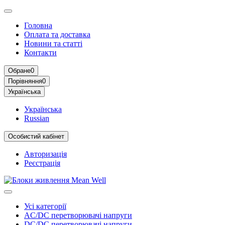
Головна
Оплата та доставка
Новини та статті
Контакти
Обране
0
Порівняння
0
Українська
Українська
Russian
Особистий кабінет
Авторизація
Реєстрація
Усі категорії
AC/DC перетворювачі напруги
DC/DC перетворювачі напруги