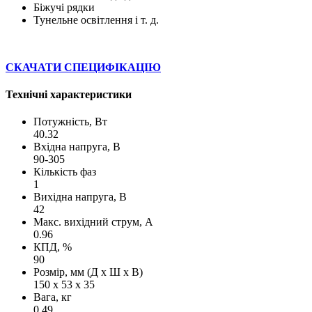
Біжучі рядки
Тунельне освітлення і т. д.
СКАЧАТИ СПЕЦИФІКАЦІЮ
Технічні характеристики
Потужність, Вт
40.32
Вхідна напруга, В
90-305
Кількість фаз
1
Вихідна напруга, В
42
Макс. вихідний струм, А
0.96
КПД, %
90
Розмір, мм (Д х Ш х В)
150 х 53 х 35
Вага, кг
0.49