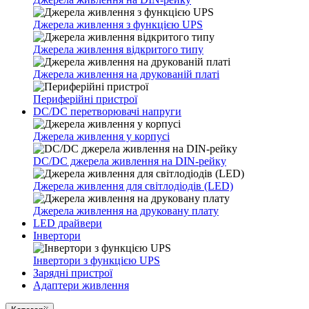
Джерела живлення з функцією UPS
Джерела живлення відкритого типу
Джерела живлення на друкованій платі
Периферійні пристрої
DC/DC перетворювачі напруги
Джерела живлення у корпусі
DC/DC джерела живлення на DIN-рейку
Джерела живлення для світлодіодів (LED)
Джерела живлення на друковану плату
LED драйвери
Інвертори
Інвертори з функцією UPS
Зарядні пристрої
Адаптери живлення