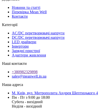
Новини та статті
Перевірка Mean Well
Контакти
Категорії
AC/DC перетворювачі напруги
DC/DC перетворювачі напруги
LED драйвери
Інвертори
Зарядні пристрої
Адаптери живлення
Наші контакти
+380982329898
sales@meanwell.in.ua
Наша адреса
М. Київ, вул. Митрополита Андрея Шептицького 4
Пн - Пт з 9:00 до 18:00
Субота - вихідний
Неділя - вихідний