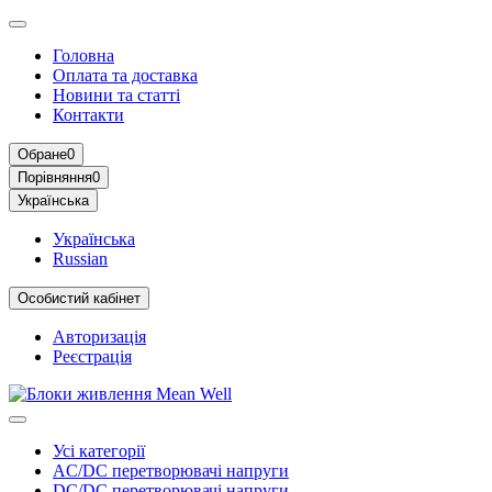
Головна
Оплата та доставка
Новини та статті
Контакти
Обране
0
Порівняння
0
Українська
Українська
Russian
Особистий кабінет
Авторизація
Реєстрація
Усі категорії
AC/DC перетворювачі напруги
DC/DC перетворювачі напруги