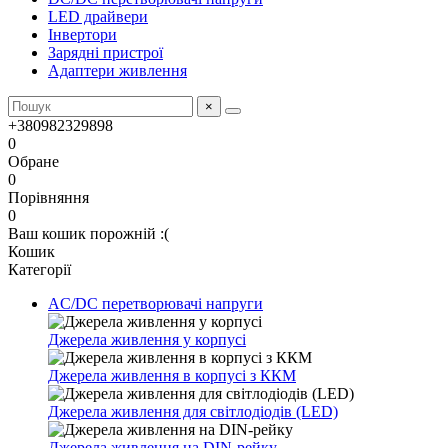
LED драйвери
Інвертори
Зарядні пристрої
Адаптери живлення
×
+380982329898
0
Обране
0
Порівняння
0
Ваш кошик порожній :(
Кошик
Категорії
AC/DC перетворювачі напруги
Джерела живлення у корпусі
Джерела живлення в корпусі з ККМ
Джерела живлення для світлодіодів (LED)
Джерела живлення на DIN-рейку