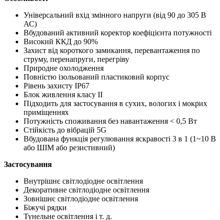
Універсальний вхід змінного напруги (від 90 до 305 В
АС)
Вбудований активний коректор коефіцієнта потужності
Високий ККД до 90%
Захист від короткого замикання, перевантаження по
струму, перенапруги, перегріву
Природне охолодження
Повністю ізольований пластиковий корпус
Рівень захисту IP67
Блок живлення класу ІІ
Підходить для застосування в сухих, вологих і мокрих
приміщеннях
Потужність споживання без навантаження < 0,5 Вт
Стійкість до вібрацій 5G
Вбудована функція регулювання яскравості 3 в 1 (1~10 В
або ШІМ або резистивний)
Застосування
Внутрішнє світлодіодне освітлення
Декоративне світлодіодне освітлення
Зовнішнє світлодіодне освітлення
Біжучі рядки
Тунельне освітлення і т. д.