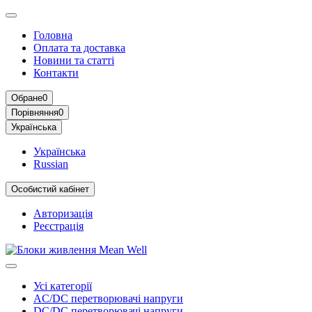
Головна
Оплата та доставка
Новини та статті
Контакти
Обране
0
Порівняння
0
Українська
Українська
Russian
Особистий кабінет
Авторизація
Реєстрація
Усі категорії
AC/DC перетворювачі напруги
DC/DC перетворювачі напруги