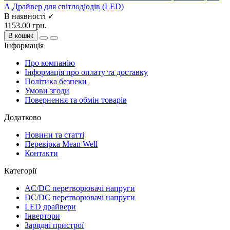
А Драйвер для світлодіодів (LED)
В наявності ✓
1153.00 грн.
В кошик
Інформація
Про компанію
Інформація про оплату та доставку
Політика безпеки
Умови згоди
Повернення та обмін товарів
Додатково
Новини та статті
Перевірка Mean Well
Контакти
Категорії
AC/DC перетворювачі напруги
DC/DC перетворювачі напруги
LED драйвери
Інвертори
Зарядні пристрої