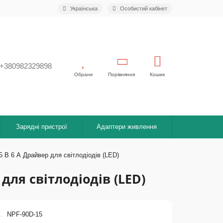
Українська
Особистий кабінет
+380982329898
Обране
Порівняння
Кошик
Зарядні пристрої
Адаптери живлення
 В 6 А Драйвер для світлодіодів (LED)
для світлодіодів (LED)
NPF-90D-15