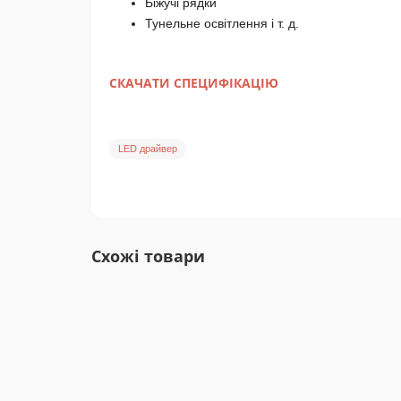
Біжучі рядки
Тунельне освітлення і т. д.
СКАЧАТИ СПЕЦИФІКАЦІЮ
LED драйвер
Схожі товари
NPF-90D-24 Mean Well Блок живлення 90 Вт 24 В 3,