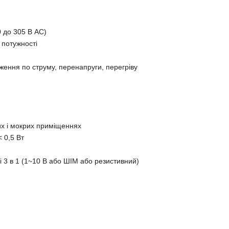
0 до 305 В АС)
 потужності
ження по струму, перенапруги, перегріву
их і мокрих приміщеннях
 0,5 Вт
 3 в 1 (1~10 В або ШІМ або резистивний)