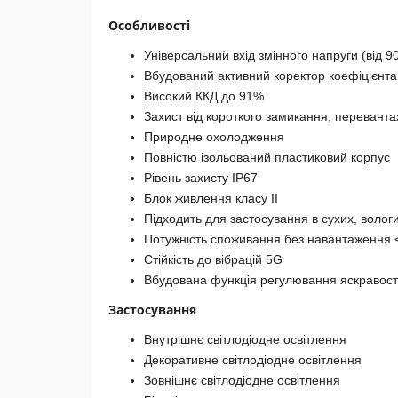
Особливості
Універсальний вхід змінного напруги (від 9
Вбудований активний коректор коефіцієнта
Високий ККД до 91%
Захист від короткого замикання, переванта
Природне охолодження
Повністю ізольований пластиковий корпус
Рівень захисту IP67
Блок живлення класу ІІ
Підходить для застосування в сухих, волог
Потужність споживання без навантаження <
Стійкість до вібрацій 5G
Вбудована функція регулювання яскравості
Застосування
Внутрішнє світлодіодне освітлення
Декоративне світлодіодне освітлення
Зовнішнє світлодіодне освітлення