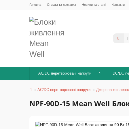
Головна
Оплата та доставка
Новини та статті
Контакти
AC/DC перетворювачі напруги
DC/DC пе
AC/DC перетворювачі напруги
Джерела живлення 
NPF-90D-15 Mean Well Блок