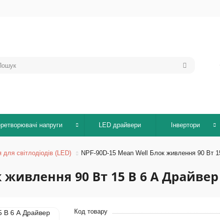
ретворювачі напруги
LED драйвери
Інвертори
для світлодіодів (LED)
NPF-90D-15 Mean Well Блок живлення 90 Вт 15
 живлення 90 Вт 15 В 6 А Драйвер 
Код товару