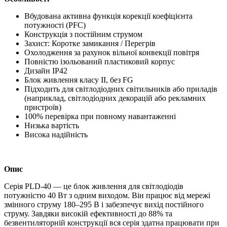
Вбудована активна функція корекції коефіцієнта
потужності (PFC)
Конструкція з постійним струмом
Захист: Коротке замикання / Перегрів
Охолодження за рахунок вільної конвекції повітря
Повністю ізольований пластиковий корпус
Дизайн IP42
Блок живлення класу II, без FG
Підходить для світлодіодних світильників або приладів
(наприклад, світлодіодних декорацій або рекламних
пристроїв)
100% перевірка при повному навантаженні
Низька вартість
Висока надійність
Опис
Серія PLD-40 — це блок живлення для світлодіодів
потужністю 40 Вт з одним виходом. Він працює від мережі
змінного струму 180–295 В і забезпечує вихід постійного
струму. Завдяки високій ефективності до 88% та
безвентиляторній конструкції вся серія здатна працювати при