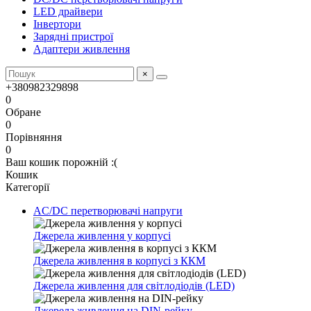
LED драйвери
Інвертори
Зарядні пристрої
Адаптери живлення
×
+380982329898
0
Обране
0
Порівняння
0
Ваш кошик порожній :(
Кошик
Категорії
AC/DC перетворювачі напруги
Джерела живлення у корпусі
Джерела живлення в корпусі з ККМ
Джерела живлення для світлодіодів (LED)
Джерела живлення на DIN-рейку