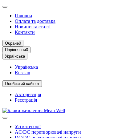
Головна
Оплата та доставка
Новини та статті
Контакти
Обране
0
Порівняння
0
Українська
Українська
Russian
Особистий кабінет
Авторизація
Реєстрація
Усі категорії
AC/DC перетворювачі напруги
DC/DC перетворювачі напруги