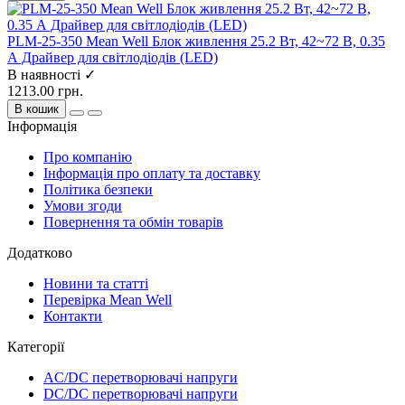
PLM-25-350 Mean Well Блок живлення 25.2 Вт, 42~72 В, 0.35
А Драйвер для світлодіодів (LED)
В наявності ✓
1213.00 грн.
В кошик
Інформація
Про компанію
Інформація про оплату та доставку
Політика безпеки
Умови згоди
Повернення та обмін товарів
Додатково
Новини та статті
Перевірка Mean Well
Контакти
Категорії
AC/DC перетворювачі напруги
DC/DC перетворювачі напруги