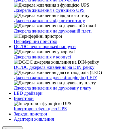
Джерела живлення з функцією UPS
Джерела живлення відкритого типу
Джерела живлення на друкованій платі
Периферійні пристрої
DC/DC перетворювачі напруги
Джерела живлення у корпусі
DC/DC джерела живлення на DIN-рейку
Джерела живлення для світлодіодів (LED)
Джерела живлення на друковану плату
LED драйвери
Інвертори
Інвертори з функцією UPS
Зарядні пристрої
Адаптери живлення