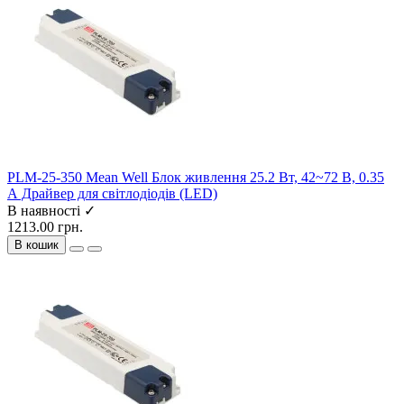
PLM-25-350 Mean Well Блок живлення 25.2 Вт, 42~72 В, 0.35
А Драйвер для світлодіодів (LED)
В наявності ✓
1213.00 грн.
В кошик