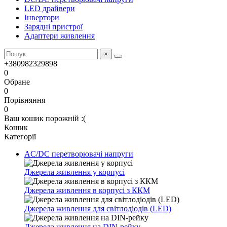
LED драйвери
Інвертори
Зарядні пристрої
Адаптери живлення
×
+380982329898
0
Обране
0
Порівняння
0
Ваш кошик порожній :(
Кошик
Категорії
AC/DC перетворювачі напруги
Джерела живлення у корпусі
Джерела живлення в корпусі з ККМ
Джерела живлення для світлодіодів (LED)
Джерела живлення на DIN-рейку