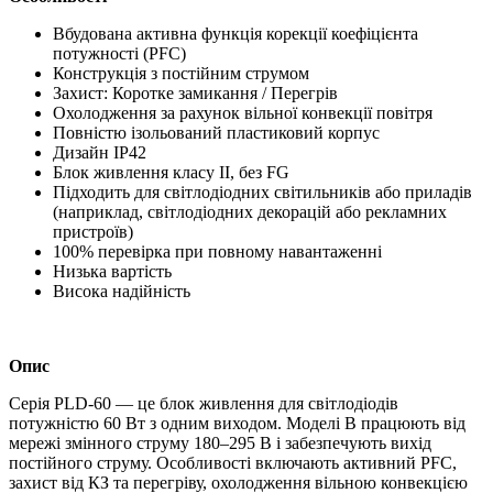
Вбудована активна функція корекції коефіцієнта
потужності (PFC)
Конструкція з постійним струмом
Захист: Коротке замикання / Перегрів
Охолодження за рахунок вільної конвекції повітря
Повністю ізольований пластиковий корпус
Дизайн IP42
Блок живлення класу II, без FG
Підходить для світлодіодних світильників або приладів
(наприклад, світлодіодних декорацій або рекламних
пристроїв)
100% перевірка при повному навантаженні
Низька вартість
Висока надійність
Опис
Серія PLD-60 — це блок живлення для світлодіодів
потужністю 60 Вт з одним виходом. Моделі B працюють від
мережі змінного струму 180–295 В і забезпечують вихід
постійного струму. Особливості включають активний PFC,
захист від КЗ та перегріву, охолодження вільною конвекцією