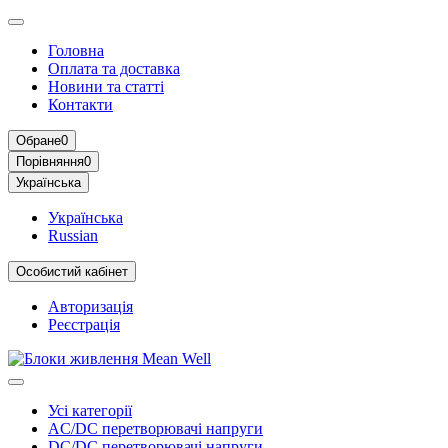
Головна
Оплата та доставка
Новини та статті
Контакти
Обране
0
Порівняння
0
Українська
Українська
Russian
Особистий кабінет
Авторизація
Реєстрація
Усі категорії
AC/DC перетворювачі напруги
DC/DC перетворювачі напруги