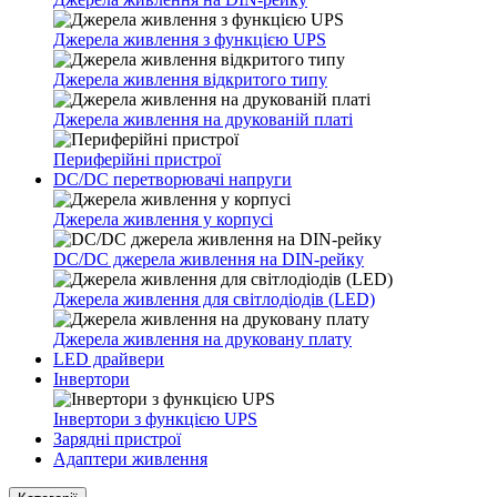
Джерела живлення з функцією UPS
Джерела живлення відкритого типу
Джерела живлення на друкованій платі
Периферійні пристрої
DC/DC перетворювачі напруги
Джерела живлення у корпусі
DC/DC джерела живлення на DIN-рейку
Джерела живлення для світлодіодів (LED)
Джерела живлення на друковану плату
LED драйвери
Інвертори
Інвертори з функцією UPS
Зарядні пристрої
Адаптери живлення