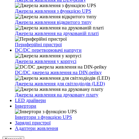
Джерела живлення з функцією UPS
Джерела живлення відкритого типу
Джерела живлення на друкованій платі
Периферійні пристрої
DC/DC перетворювачі напруги
Джерела живлення у корпусі
DC/DC джерела живлення на DIN-рейку
Джерела живлення для світлодіодів (LED)
Джерела живлення на друковану плату
LED драйвери
Інвертори
Інвертори з функцією UPS
Зарядні пристрої
Адаптери живлення