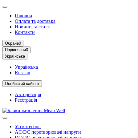
Головна
Оплата та доставка
Новини та статті
Контакти
Обране
0
Порівняння
0
Українська
Українська
Russian
Особистий кабінет
Авторизація
Реєстрація
Усі категорії
AC/DC перетворювачі напруги
DC/DC перетворювачі напруги