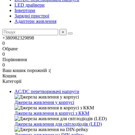
LED драйвери
Інвертори
Зарядні пристрої
Адаптери живлення
×
+380982329898
0
Обране
0
Порівняння
0
Ваш кошик порожній :(
Кошик
Категорії
AC/DC перетворювачі напруги
Джерела живлення у корпусі
Джерела живлення в корпусі з ККМ
Джерела живлення для світлодіодів (LED)
Джерела живлення на DIN-рейку