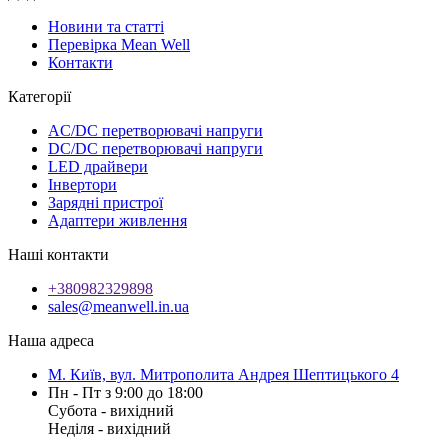
Новини та статті
Перевірка Mean Well
Контакти
Категорії
AC/DC перетворювачі напруги
DC/DC перетворювачі напруги
LED драйвери
Інвертори
Зарядні пристрої
Адаптери живлення
Наші контакти
+380982329898
sales@meanwell.in.ua
Наша адреса
М. Київ, вул. Митрополита Андрея Шептицького 4
Пн - Пт з 9:00 до 18:00
Субота - вихідний
Неділя - вихідний