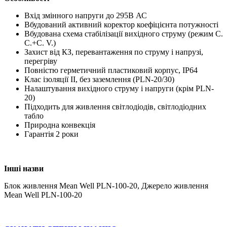
Вхід змінного напруги до 295В АС
Вбудований активний коректор коефіцієнта потужності
Вбудована схема стабілізації вихідного струму (режим С.
С.+С. V.)
Захист від КЗ, перевантаження по струму і напрузі,
перегріву
Повністю герметичний пластиковий корпус, IP64
Клас ізоляції II, без заземлення (PLN-20/30)
Налаштування вихідного струму і напруги (крім PLN-
20)
Підходить для живлення світлодіодів, світлодіодних
табло
Природна конвекція
Гарантія 2 роки
Інші назви
Блок живлення Mean Well PLN-100-20, Джерело живлення
Mean Well PLN-100-20