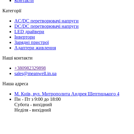
Контакти
Категорії
AC/DC перетворювачі напруги
DC/DC перетворювачі напруги
LED драйвери
Інвертори
Зарядні пристрої
Адаптери живлення
Наші контакти
+380982329898
sales@meanwell.in.ua
Наша адреса
М. Київ, вул. Митрополита Андрея Шептицького 4
Пн - Пт з 9:00 до 18:00
Субота - вихідний
Неділя - вихідний