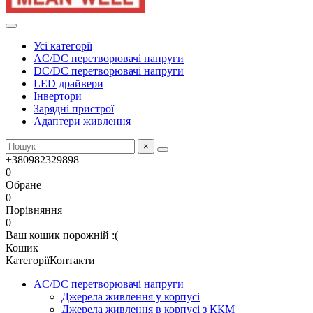
Усі категорії
AC/DC перетворювачі напруги
DC/DC перетворювачі напруги
LED драйвери
Інвертори
Зарядні пристрої
Адаптери живлення
×
+380982329898
0
Обране
0
Порівняння
0
Ваш кошик порожній :(
Кошик
Категорії
Контакти
AC/DC перетворювачі напруги
Джерела живлення у корпусі
Джерела живлення в корпусі з ККМ