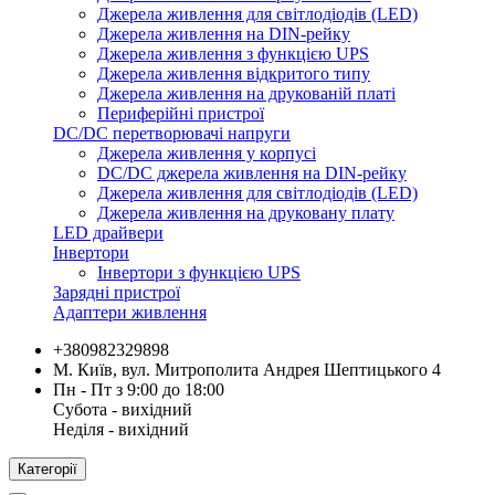
Джерела живлення для світлодіодів (LED)
Джерела живлення на DIN-рейку
Джерела живлення з функцією UPS
Джерела живлення відкритого типу
Джерела живлення на друкованій платі
Периферійні пристрої
DC/DC перетворювачі напруги
Джерела живлення у корпусі
DC/DC джерела живлення на DIN-рейку
Джерела живлення для світлодіодів (LED)
Джерела живлення на друковану плату
LED драйвери
Інвертори
Інвертори з функцією UPS
Зарядні пристрої
Адаптери живлення
+380982329898
М. Київ, вул. Митрополита Андрея Шептицького 4
Пн - Пт з 9:00 до 18:00
Субота - вихідний
Неділя - вихідний
Категорії