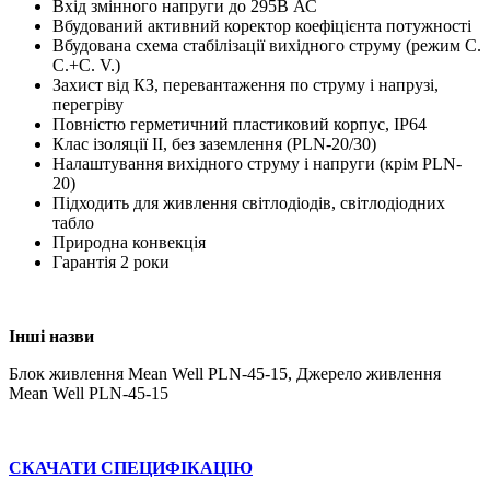
Вхід змінного напруги до 295В АС
Вбудований активний коректор коефіцієнта потужності
Вбудована схема стабілізації вихідного струму (режим С.
С.+С. V.)
Захист від КЗ, перевантаження по струму і напрузі,
перегріву
Повністю герметичний пластиковий корпус, IP64
Клас ізоляції II, без заземлення (PLN-20/30)
Налаштування вихідного струму і напруги (крім PLN-
20)
Підходить для живлення світлодіодів, світлодіодних
табло
Природна конвекція
Гарантія 2 роки
Інші назви
Блок живлення Mean Well PLN-45-15, Джерело живлення
Mean Well PLN-45-15
СКАЧАТИ СПЕЦИФІКАЦІЮ