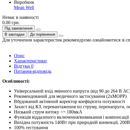
Виробник
Mean Well
Немає в наявності
0.00 грн.
Під замовлення
В закладки
До порівняння
Для уточнення характеристик рекомендуємо ознайомитися зі с
Опис
Характеристики
Відгуки
0
Питання-відповідь
Особливості:
Універсальний вхід змінного напруги (від 90 до 264 В АС
Рекомендований для медичного застосування (2хМОРР)
Вбудований активний коректор коефіцієнта потужності
Захист від КЗ, перевантаження по струму, перенапруги, п
Низький струм витоку <= 180мкА
Функція віддаленого включення/вимикання і компенсації
Вихідна потужність 140Вт при природній конвекції, 200
100% тестування