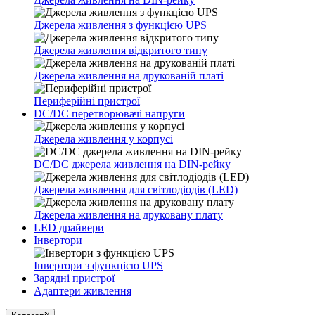
Джерела живлення з функцією UPS
Джерела живлення відкритого типу
Джерела живлення на друкованій платі
Периферійні пристрої
DC/DC перетворювачі напруги
Джерела живлення у корпусі
DC/DC джерела живлення на DIN-рейку
Джерела живлення для світлодіодів (LED)
Джерела живлення на друковану плату
LED драйвери
Інвертори
Інвертори з функцією UPS
Зарядні пристрої
Адаптери живлення