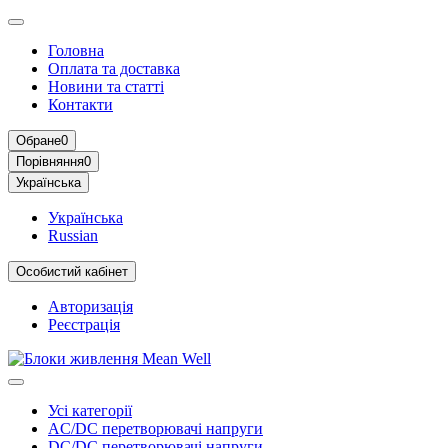
Головна
Оплата та доставка
Новини та статті
Контакти
Обране
0
Порівняння
0
Українська
Українська
Russian
Особистий кабінет
Авторизація
Реєстрація
Усі категорії
AC/DC перетворювачі напруги
DC/DC перетворювачі напруги