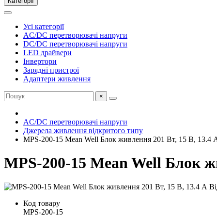
Категорії
Усі категорії
AC/DC перетворювачі напруги
DC/DC перетворювачі напруги
LED драйвери
Інвертори
Зарядні пристрої
Адаптери живлення
×
AC/DC перетворювачі напруги
Джерела живлення відкритого типу
MPS-200-15 Mean Well Блок живлення 201 Вт, 15 В, 13.4 
MPS-200-15 Mean Well Блок жи
Код товару
MPS-200-15