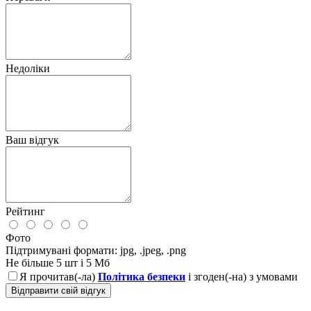
Недоліки
Ваш відгук
Рейтинг
Фото
Підтримувані формати: jpg, .jpeg, .png
Не більше 5 шт і 5 Мб
Я прочитав(-ла)
Політика безпеки
і згоден(-на) з умовами
Відправити свій відгук