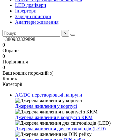
LED драйвери
Інвертори
Зарядні пристрої
Адаптери живлення
×
+380982329898
0
Обране
0
Порівняння
0
Ваш кошик порожній :(
Кошик
Категорії
AC/DC перетворювачі напруги
Джерела живлення у корпусі
Джерела живлення в корпусі з ККМ
Джерела живлення для світлодіодів (LED)
Джерела живлення на DIN-рейку