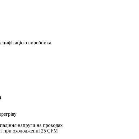
пецифікацією виробника.
)
ерегріву
 падіння напруги на проводах
Вт при охолодженні 25 CFM