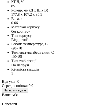
КПД, %
85
Розмір, мм (Д х Ш х В)
177,8 х 107,2 х 35,5
Вага, кг
0.66
Матеріал корпусу
без корпусу
Тип корпусу
Відкритий
Робоча температура, С
-20~70
Температура зберігання, С
-40~85
Тип стабілізації
По напрузі
Кількість виходів
1
Відгуків: 0
Середня оцінка: 0.0
Написати відгук
Ваше ім’я
Переваги