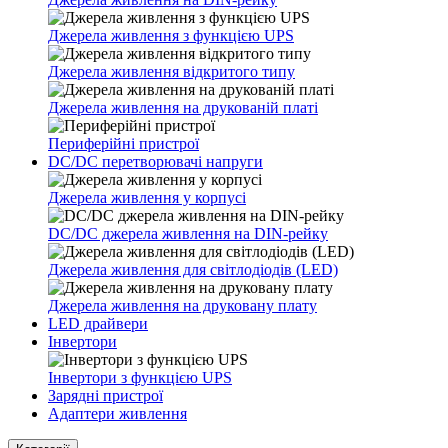
Джерела живлення з функцією UPS
Джерела живлення відкритого типу
Джерела живлення на друкованій платі
Периферійні пристрої
DC/DC перетворювачі напруги
Джерела живлення у корпусі
DC/DC джерела живлення на DIN-рейку
Джерела живлення для світлодіодів (LED)
Джерела живлення на друковану плату
LED драйвери
Інвертори
Інвертори з функцією UPS
Зарядні пристрої
Адаптери живлення