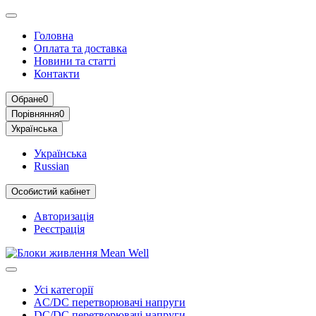
Головна
Оплата та доставка
Новини та статті
Контакти
Обране
0
Порівняння
0
Українська
Українська
Russian
Особистий кабінет
Авторизація
Реєстрація
Усі категорії
AC/DC перетворювачі напруги
DC/DC перетворювачі напруги