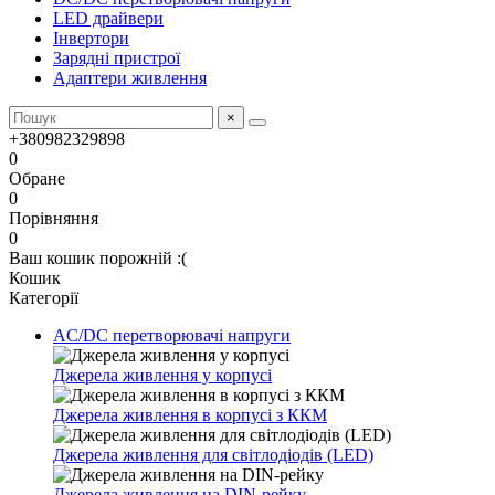
LED драйвери
Інвертори
Зарядні пристрої
Адаптери живлення
×
+380982329898
0
Обране
0
Порівняння
0
Ваш кошик порожній :(
Кошик
Категорії
AC/DC перетворювачі напруги
Джерела живлення у корпусі
Джерела живлення в корпусі з ККМ
Джерела живлення для світлодіодів (LED)
Джерела живлення на DIN-рейку