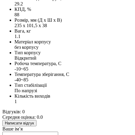
29.2
КПД, %
88
Розмір, мм (Д х Ш х В)
235 х 101,5 х 38
Вага, кг
1.1
Матеріал корпусу
без корпусу
Тип корпусу
Відкритий
Робоча температура, С
-10~65
Температура зберігання, С
-40~85
Тип стабілізації
По напрузі
Кількість виходів
1
Відгуків: 0
Середня оцінка: 0.0
Написати відгук
Ваше ім’я