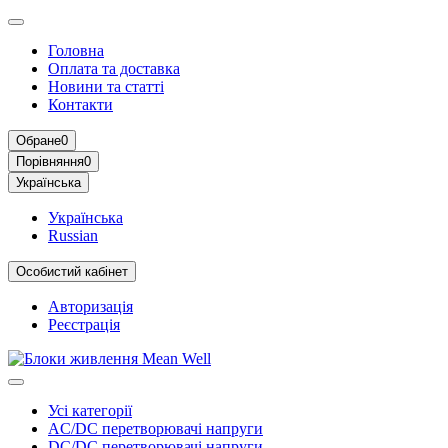
Головна
Оплата та доставка
Новини та статті
Контакти
Обране
0
Порівняння
0
Українська
Українська
Russian
Особистий кабінет
Авторизація
Реєстрація
Усі категорії
AC/DC перетворювачі напруги
DC/DC перетворювачі напруги