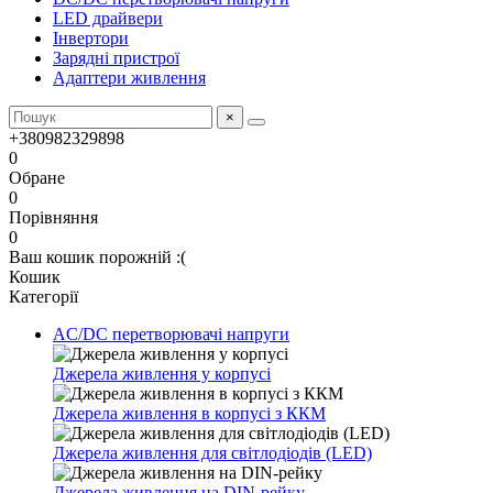
LED драйвери
Інвертори
Зарядні пристрої
Адаптери живлення
×
+380982329898
0
Обране
0
Порівняння
0
Ваш кошик порожній :(
Кошик
Категорії
AC/DC перетворювачі напруги
Джерела живлення у корпусі
Джерела живлення в корпусі з ККМ
Джерела живлення для світлодіодів (LED)
Джерела живлення на DIN-рейку