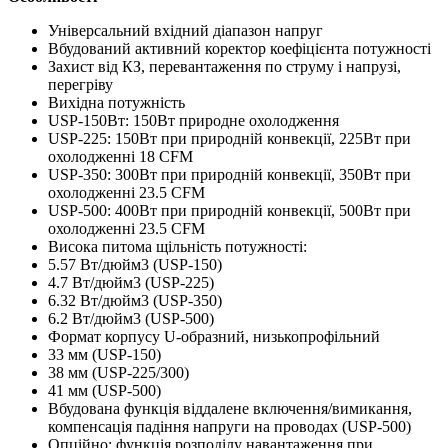
Універсальний вхідний діапазон напруг
Вбудований активний коректор коефіцієнта потужності
Захист від КЗ, перевантаження по струму і напрузі,
перегріву
Вихідна потужність
USP-150Вт: 150Вт природне охолодження
USP-225: 150Вт при природній конвекції, 225Вт при
охолодженні 18 CFM
USP-350: 300Вт при природній конвекції, 350Вт при
охолодженні 23.5 CFM
USP-500: 400Вт при природній конвекції, 500Вт при
охолодженні 23.5 CFM
Висока питома щільність потужності:
5.57 Вт/дюйм3 (USP-150)
4.7 Вт/дюйм3 (USP-225)
6.32 Вт/дюйм3 (USP-350)
6.2 Вт/дюйм3 (USP-500)
Формат корпусу U-образний, низькопрофільний
33 мм (USP-150)
38 мм (USP-225/300)
41 мм (USP-500)
Вбудована функція віддалене включення/вимикання,
компенсація падіння напруги на проводах (USP-500)
Опційно: функція розподілу навантаження при