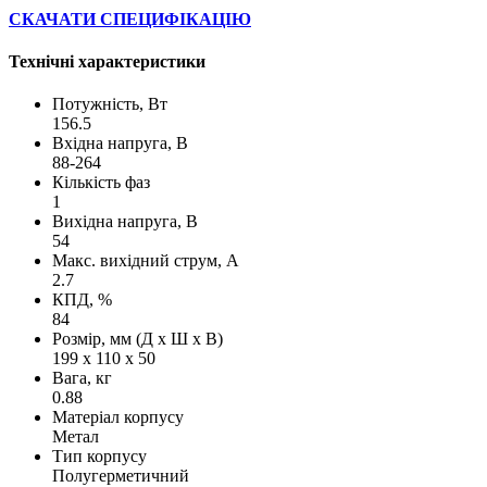
СКАЧАТИ СПЕЦИФІКАЦІЮ
Технічні характеристики
Потужність, Вт
156.5
Вхідна напруга, В
88-264
Кількість фаз
1
Вихідна напруга, В
54
Макс. вихідний струм, А
2.7
КПД, %
84
Розмір, мм (Д х Ш х В)
199 х 110 х 50
Вага, кг
0.88
Матеріал корпусу
Метал
Тип корпусу
Полугерметичний