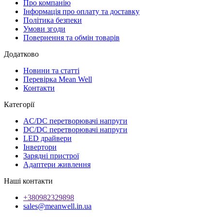
Про компанію
Інформація про оплату та доставку
Політика безпеки
Умови згоди
Повернення та обмін товарів
Додатково
Новини та статті
Перевірка Mean Well
Контакти
Категорії
AC/DC перетворювачі напруги
DC/DC перетворювачі напруги
LED драйвери
Інвертори
Зарядні пристрої
Адаптери живлення
Наші контакти
+380982329898
sales@meanwell.in.ua