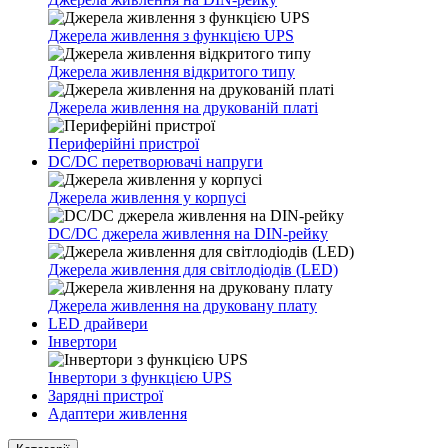
Джерела живлення з функцією UPS
Джерела живлення відкритого типу
Джерела живлення на друкованій платі
Периферійні пристрої
DC/DC перетворювачі напруги
Джерела живлення у корпусі
DC/DC джерела живлення на DIN-рейку
Джерела живлення для світлодіодів (LED)
Джерела живлення на друковану плату
LED драйвери
Інвертори
Інвертори з функцією UPS
Зарядні пристрої
Адаптери живлення