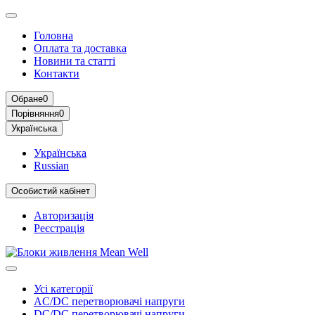
Головна
Оплата та доставка
Новини та статті
Контакти
Обране
0
Порівняння
0
Українська
Українська
Russian
Особистий кабінет
Авторизація
Реєстрація
Усі категорії
AC/DC перетворювачі напруги
DC/DC перетворювачі напруги