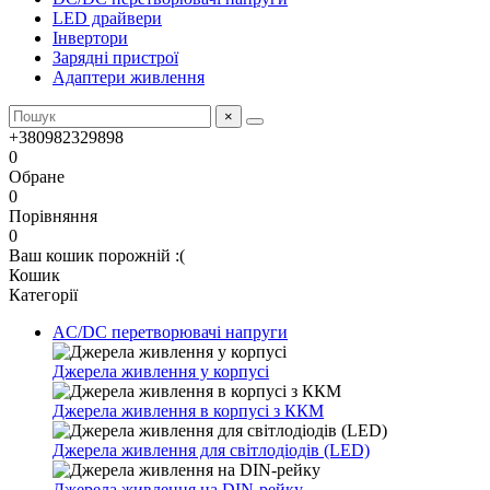
LED драйвери
Інвертори
Зарядні пристрої
Адаптери живлення
×
+380982329898
0
Обране
0
Порівняння
0
Ваш кошик порожній :(
Кошик
Категорії
AC/DC перетворювачі напруги
Джерела живлення у корпусі
Джерела живлення в корпусі з ККМ
Джерела живлення для світлодіодів (LED)
Джерела живлення на DIN-рейку