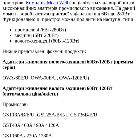
пристроїв.
Компанія Mean Well
спеціалізується на виробництві
високонадійних адаптерів промислового виконання. На даний
момент виробляються пристрої у діапазоні від 6Вт до 280Вт.
Функціонально ці пристрої можна поділити на наступні типи:
промислові (6Вт-280Вт)
медичні (6Вт-220Вт)
волого-захищені (60Вт-120Вт)
Нижче представлені фокусні продукти:
Адаптери живлення волого-захищені 60Вт-120Вт (преміум
серія)
OWA-60E/U, OWA-90E/U, OWA-120E/U)
Адаптери живлення волого-захищені 60Вт-120Вт
(оптимальна ціна/якість)
Промислові
GST18A/B/E/U, GST25A/B/E/U GST36B/E/U
GST40A / 60A / 90A / 120A
GST160A / 220A / 280A