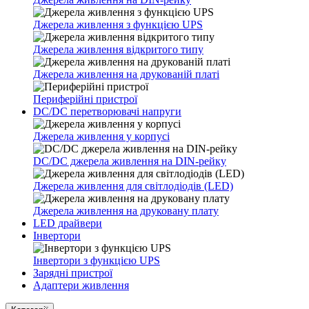
Джерела живлення з функцією UPS
Джерела живлення відкритого типу
Джерела живлення на друкованій платі
Периферійні пристрої
DC/DC перетворювачі напруги
Джерела живлення у корпусі
DC/DC джерела живлення на DIN-рейку
Джерела живлення для світлодіодів (LED)
Джерела живлення на друковану плату
LED драйвери
Інвертори
Інвертори з функцією UPS
Зарядні пристрої
Адаптери живлення