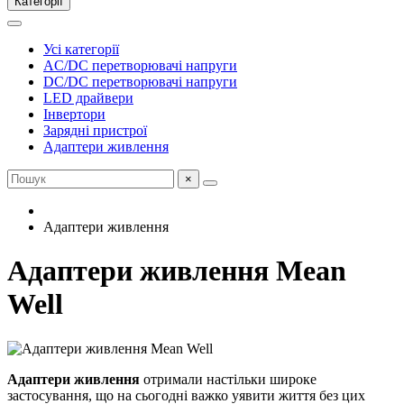
Категорії
Усі категорії
AC/DC перетворювачі напруги
DC/DC перетворювачі напруги
LED драйвери
Інвертори
Зарядні пристрої
Адаптери живлення
×
Адаптери живлення
Адаптери живлення Mean
Well
Адаптери живлення
отримали настільки широке
застосування, що на сьогодні важко уявити життя без цих