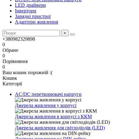
LED драйвери
Інвертори
Зарядні пристрої
Адаптери живлення
×
+380982329898
0
Обране
0
Порівняння
0
Ваш кошик порожній :(
Кошик
Категорії
AC/DC перетворювачі напруги
Джерела живлення у корпусі
Джерела живлення в корпусі з ККМ
Джерела живлення для світлодіодів (LED)
Джерела живлення на DIN-рейку