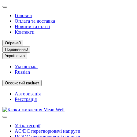
Головна
Оплата та доставка
Новини та статті
Контакти
Обране
0
Порівняння
0
Українська
Українська
Russian
Особистий кабінет
Авторизація
Реєстрація
Усі категорії
AC/DC перетворювачі напруги
DC/DC перетворювачі напруги