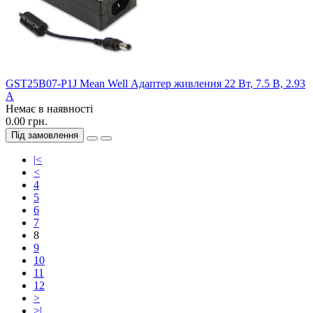
GST25B07-P1J Mean Well Адаптер живлення 22 Вт, 7.5 В, 2.93
А
Немає в наявності
0.00 грн.
Під замовлення
|<
<
4
5
6
7
8
9
10
11
12
>
>|