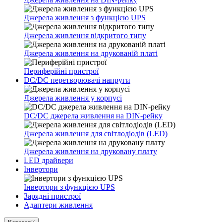
Джерела живлення з функцією UPS
Джерела живлення відкритого типу
Джерела живлення на друкованій платі
Периферійні пристрої
DC/DC перетворювачі напруги
Джерела живлення у корпусі
DC/DC джерела живлення на DIN-рейку
Джерела живлення для світлодіодів (LED)
Джерела живлення на друковану плату
LED драйвери
Інвертори
Інвертори з функцією UPS
Зарядні пристрої
Адаптери живлення