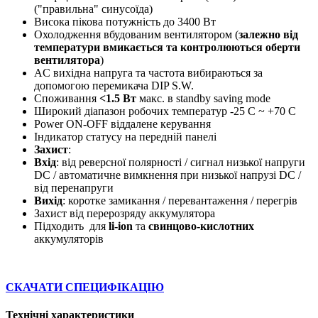
("правильна" синусоїда)
Висока пікова потужність до 3400 Вт
Охолодження вбудованим вентилятором (
залежно від
температури вмикається та контролюються оберти
вентилятора
)
AC вихідна напруга та частота вибираються за
допомогою перемикача DIP S.W.
Споживання
<1.5 Вт
макс. в standby saving mode
Широкий діапазон робочих температур -25 C ~ +70 C
Power ON-OFF віддалене керування
Індикатор статусу на передній панелі
Захист
:
Вхід
: від реверсної полярності / сигнал низької напруги
DC / автоматичне вимкнення при низької напрузі DC /
від перенапруги
Вихід
: коротке замикання / перевантаження / перегрів
Захист від перерозряду аккумулятора
Підходить для
li-ion
та
свинцово-кислотних
аккумуляторів
СКАЧАТИ СПЕЦИФІКАЦІЮ
Технічні характеристики