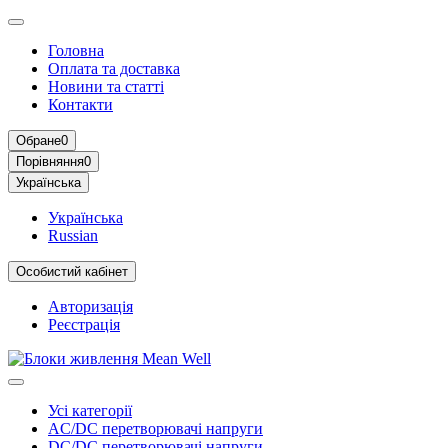
Головна
Оплата та доставка
Новини та статті
Контакти
Обране
0
Порівняння
0
Українська
Українська
Russian
Особистий кабінет
Авторизація
Реєстрація
Усі категорії
AC/DC перетворювачі напруги
DC/DC перетворювачі напруги