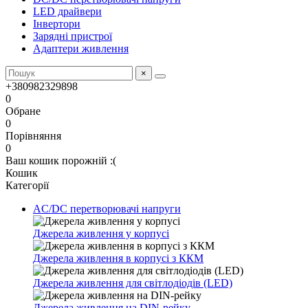
LED драйвери
Інвертори
Зарядні пристрої
Адаптери живлення
×
+380982329898
0
Обране
0
Порівняння
0
Ваш кошик порожній :(
Кошик
Категорії
AC/DC перетворювачі напруги
Джерела живлення у корпусі
Джерела живлення в корпусі з ККМ
Джерела живлення для світлодіодів (LED)
Джерела живлення на DIN-рейку