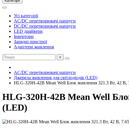
Категорії
Усі категорії
AC/DC перетворювачі напруги
DC/DC перетворювачі напруги
LED драйвери
Інвертори
Зарядні пристрої
Адаптери живлення
×
AC/DC перетворювачі напруги
Джерела живлення для світлодіодів (LED)
HLG-320H-42B Mean Well Блок живлення 321.3 Вт, 42 В, 7
HLG-320H-42B Mean Well Блок 
(LED)