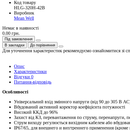
Код товару
HLG-320H-42B
Виробник
Mean Well
Немає в наявності
0.00 грн.
Під замовлення
В закладки
До порівняння
Для уточнення характеристик рекомендуємо ознайомитися зі с
Опис
Характеристики
Відгуки
0
Питання-відповідь
Особливості
Універсальний вхід змінного напруги (від 90 до 305 В АС
Вбудований активний коректор коефіцієнта потужності
Високий ККД до 96%
Захист від КЗ, перевантаження по струму, перенапруги, п
Струм виходу регулюється вихідним кабелем або вбудов
IP67/65, для внешнего и внутреннего применения (кром