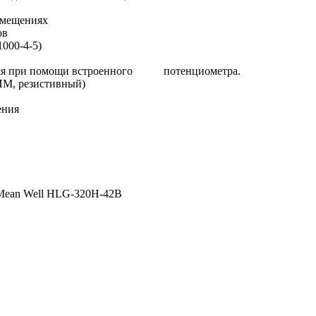
омещениях
ов
000-4-5)
ается при помощи встроенного потенциометра.
ИМ, резистивный)
ения
Mean Well HLG-320H-42B