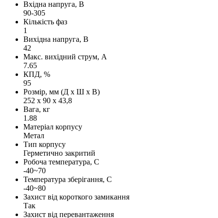
Вхідна напруга, В
90-305
Кількість фаз
1
Вихідна напруга, В
42
Макс. вихідний струм, А
7.65
КПД, %
95
Розмір, мм (Д х Ш х В)
252 х 90 х 43,8
Вага, кг
1.88
Матеріал корпусу
Метал
Тип корпусу
Герметично закритий
Робоча температура, С
-40~70
Температура зберігання, С
-40~80
Захист від короткого замикання
Так
Захист від перевантаження