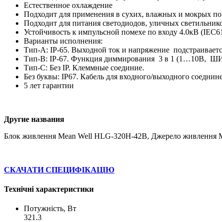
Естественное охлаждение
Подходит для применения в сухих, влажных и мокрых п
Подходит для питания светодиодов, уличных светильник
Устойчивость к импульсной помехе по входу 4.0кВ (IEC61
Варианты исполнения:
Тип-А: IP-65. Выходной ток и напряжение подстраив
Тип-B: IP-67. Функция диммирования 3 в 1 (1…10В, Ш
Тип-С: Без IP. Клеммные соединие.
Без буквы: IP67. Кабель для входного/выходного соеднин
5 лет гарантии
Другие названия
Блок живлення Mean Well HLG-320H-42B, Джерело живлення 
СКАЧАТИ СПЕЦИФІКАЦІЮ
Технічні характеристики
Потужність, Вт
321.3