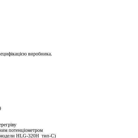
пецифікацією виробника.
)
ерегріву
аним потенціометром
е модели HLG-320H тип-С)