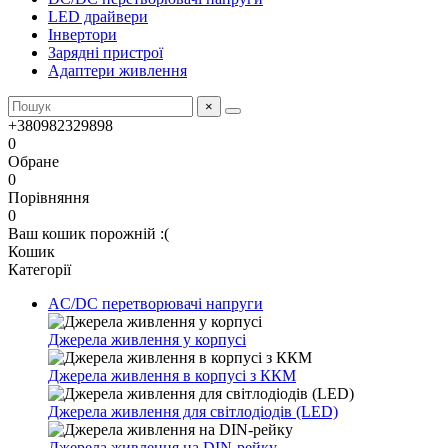
LED драйвери
Інвертори
Зарядні пристрої
Адаптери живлення
×
+380982329898
0
Обране
0
Порівняння
0
Ваш кошик порожній :(
Кошик
Категорії
AC/DC перетворювачі напруги
Джерела живлення у корпусі
Джерела живлення в корпусі з ККМ
Джерела живлення для світлодіодів (LED)
Джерела живлення на DIN-рейку