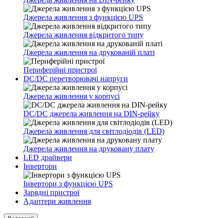
Джерела живлення з функцією UPS
Джерела живлення відкритого типу
Джерела живлення на друкованій платі
Периферійні пристрої
DC/DC перетворювачі напруги
Джерела живлення у корпусі
DC/DC джерела живлення на DIN-рейку
Джерела живлення для світлодіодів (LED)
Джерела живлення на друковану плату
LED драйвери
Інвертори
Інвертори з функцією UPS
Зарядні пристрої
Адаптери живлення