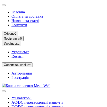
Головна
Оплата та доставка
Новини та статті
Контакти
Обране
0
Порівняння
0
Українська
Українська
Russian
Особистий кабінет
Авторизація
Реєстрація
Усі категорії
AC/DC перетворювачі напруги
DC/DC перетворювачі напруги