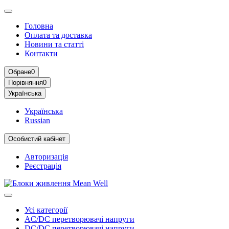
Головна
Оплата та доставка
Новини та статті
Контакти
Обране
0
Порівняння
0
Українська
Українська
Russian
Особистий кабінет
Авторизація
Реєстрація
Усі категорії
AC/DC перетворювачі напруги
DC/DC перетворювачі напруги