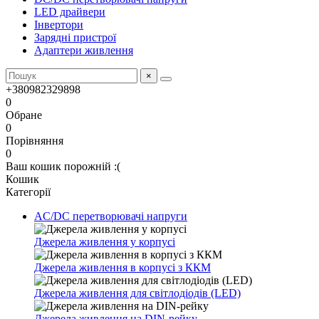
LED драйвери
Інвертори
Зарядні пристрої
Адаптери живлення
×
+380982329898
0
Обране
0
Порівняння
0
Ваш кошик порожній :(
Кошик
Категорії
AC/DC перетворювачі напруги
Джерела живлення у корпусі
Джерела живлення в корпусі з ККМ
Джерела живлення для світлодіодів (LED)
Джерела живлення на DIN-рейку