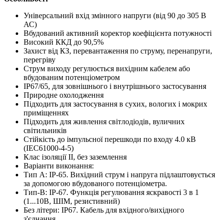
Універсальний вхід змінного напруги (від 90 до 305 В
АС)
Вбудований активний коректор коефіцієнта потужності
Високий ККД до 90,5%
Захист від КЗ, перевантаження по струму, перенапруги,
перегріву
Струм виходу регулюється вихідним кабелем або
вбудованим потенціометром
IP67/65, для зовнішнього і внутрішнього застосування
Природне охолодження
Підходить для застосування в сухих, вологих і мокрих
приміщеннях
Підходить для живлення світлодіодів, вуличних
світильників
Стійкість до імпульсної перешкоди по входу 4.0 кВ
(IEC61000-4-5)
Клас ізоляції II, без заземлення
Варіанти виконання:
Тип А: IP-65. Вихідний струм і напруга підлаштовується
за допомогою вбудованого потенціометра.
Тип-B: IP-67. Функція регулювання яскравості 3 в 1
(1...10В, ШІМ, резистивний)
Без літери: IP67. Кабель для вхідного/вихідного
з'єднання