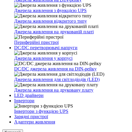
Джерела живлення з функцією UPS
Джерела живлення відкритого типу
Джерела живлення на друкованій платі
Периферійні пристрої
DC/DC перетворювачі напруги
Джерела живлення у корпусі
DC/DC джерела живлення на DIN-рейку
Джерела живлення для світлодіодів (LED)
Джерела живлення на друковану плату
LED драйвери
Інвертори
Інвертори з функцією UPS
Зарядні пристрої
Адаптери живлення