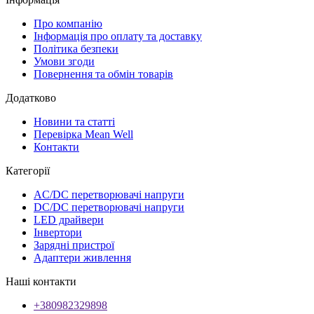
Про компанію
Інформація про оплату та доставку
Політика безпеки
Умови згоди
Повернення та обмін товарів
Додатково
Новини та статті
Перевірка Mean Well
Контакти
Категорії
AC/DC перетворювачі напруги
DC/DC перетворювачі напруги
LED драйвери
Інвертори
Зарядні пристрої
Адаптери живлення
Наші контакти
+380982329898