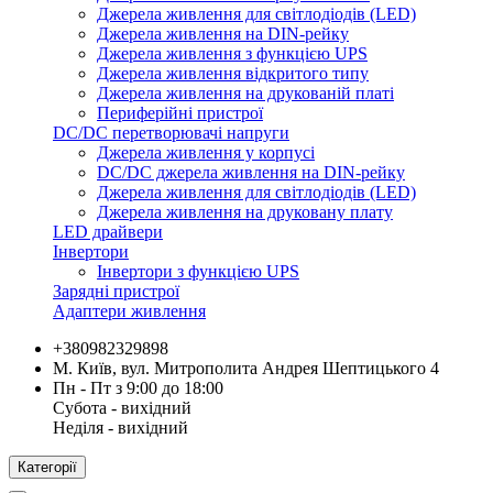
Джерела живлення для світлодіодів (LED)
Джерела живлення на DIN-рейку
Джерела живлення з функцією UPS
Джерела живлення відкритого типу
Джерела живлення на друкованій платі
Периферійні пристрої
DC/DC перетворювачі напруги
Джерела живлення у корпусі
DC/DC джерела живлення на DIN-рейку
Джерела живлення для світлодіодів (LED)
Джерела живлення на друковану плату
LED драйвери
Інвертори
Інвертори з функцією UPS
Зарядні пристрої
Адаптери живлення
+380982329898
М. Київ, вул. Митрополита Андрея Шептицького 4
Пн - Пт з 9:00 до 18:00
Субота - вихідний
Неділя - вихідний
Категорії