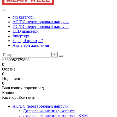
Усі категорії
AC/DC перетворювачі напруги
DC/DC перетворювачі напруги
LED драйвери
Інвертори
Зарядні пристрої
Адаптери живлення
×
+380982329898
0
Обране
0
Порівняння
0
Ваш кошик порожній :(
Кошик
Категорії
Контакти
AC/DC перетворювачі напруги
Джерела живлення у корпусі
Джерела живлення в корпусі з ККМ