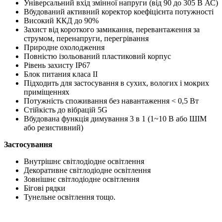
Універсальний вхід змінної напруги (від 90 до 305 В АС)
Вбудований активний коректор коефіцієнта потужності
Високий ККД до 90%
Захист від короткого замикання, перевантаження за
струмом, перенапруги, перегрівання
Природне охолодження
Повністю ізольований пластиковий корпус
Рівень захисту IP67
Блок питания класа ІІ
Підходить для застосування в сухих, вологих і мокрих
приміщеннях
Потужність споживання без навантаження < 0,5 Вт
Стійкість до вібрацій 5G
Вбудована функція димування 3 в 1 (1~10 В або ШІМ
або резистивний)
Застосування
Внутрішнє світлодіодне освітлення
Декоративне світлодіодне освітлення
Зовнішнє світлодіодне освітлення
Бігові рядки
Тунельне освітлення тощо.