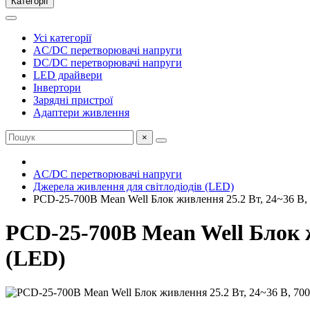
Категорії
Усі категорії
AC/DC перетворювачі напруги
DC/DC перетворювачі напруги
LED драйвери
Інвертори
Зарядні пристрої
Адаптери живлення
×
AC/DC перетворювачі напруги
Джерела живлення для світлодіодів (LED)
PCD-25-700B Mean Well Блок живлення 25.2 Вт, 24~36 В, 
PCD-25-700B Mean Well Блок ж
(LED)