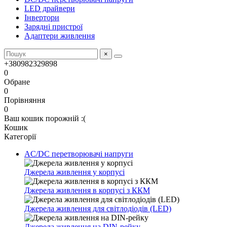
LED драйвери
Інвертори
Зарядні пристрої
Адаптери живлення
×
+380982329898
0
Обране
0
Порівняння
0
Ваш кошик порожній :(
Кошик
Категорії
AC/DC перетворювачі напруги
Джерела живлення у корпусі
Джерела живлення в корпусі з ККМ
Джерела живлення для світлодіодів (LED)
Джерела живлення на DIN-рейку