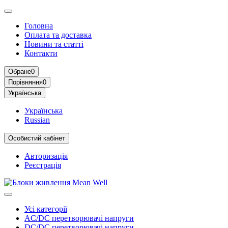
Головна
Оплата та доставка
Новини та статті
Контакти
Обране
0
Порівняння
0
Українська
Українська
Russian
Особистий кабінет
Авторизація
Реєстрація
Усі категорії
AC/DC перетворювачі напруги
DC/DC перетворювачі напруги