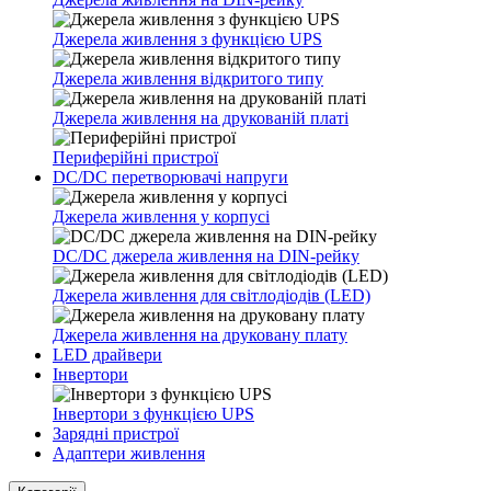
Джерела живлення з функцією UPS
Джерела живлення відкритого типу
Джерела живлення на друкованій платі
Периферійні пристрої
DC/DC перетворювачі напруги
Джерела живлення у корпусі
DC/DC джерела живлення на DIN-рейку
Джерела живлення для світлодіодів (LED)
Джерела живлення на друковану плату
LED драйвери
Інвертори
Інвертори з функцією UPS
Зарядні пристрої
Адаптери живлення