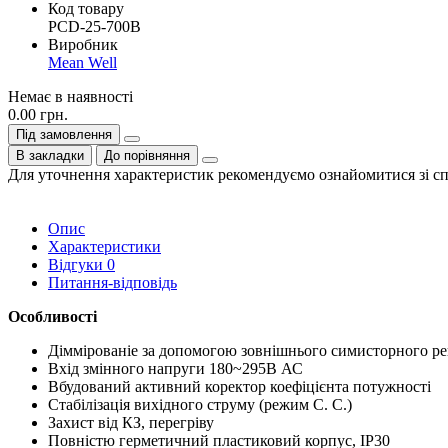
Код товару
PCD-25-700B
Виробник
Mean Well
Немає в наявності
0.00 грн.
Під замовлення
В закладки
До порівняння
Для уточнення характеристик рекомендуємо ознайомитися зі с
Опис
Характеристики
Відгуки
0
Питання-відповідь
Особливості
Діммірованіе за допомогою зовнішнього симисторного рег
Вхід змінного напруги 180~295В АС
Вбудований активний коректор коефіцієнта потужності
Стабілізація вихідного струму (режим С. С.)
Захист від КЗ, перегріву
Повністю герметичний пластиковий корпус, IP30