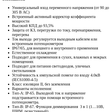
Универсальный вход переменного напряжения (от 90 до
305 В АС)
Встроенный активный корректор коэффициента
мощности
Высокий КПД до 93,5%
Защита от КЗ, перегрузки по току, перенапряжения,
перегрева
Ток выхода регулируется выходным кабелем или
встроенным потенциометром
IP67/65, для внешнего и внутреннего применения
Естественное охлаждение
Подходит для применения в сухих, влажных и мокрых
помещениях
Подходит для питания светодиодов, уличных
светильников
Устойчивость к импульсной помехе по входу 4.0кВ
(IEC61000-4-5)
Класс изоляции II, без заземления
Варианты исполнения:
Тип-А: IP-65. Выходной ток и напряжение
подстраивается при помощи встроенного
потенциометра.
Тип-B: IP-67. Функция диммирования 3 в 1 (1…10В,
ШИМ, резистивный)