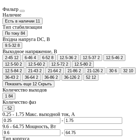
Фильтр
Наличие
Есть в наличии
11
Тип стабилизации
По току
84
Вхідна напруга DC, В
9.5-32
8
Выходное напряжение, В
2-45
12
6-46
4
6-52
8
12.5-36
2
12.5-37
2
12.5-46
2
12.5-50
2
12.5-60
2
12.5-72
2
12.5-80
2
12.5-84
2
21-43
2
21-64
2
21-86
2
21-126
2
30
6
32
10
36-43
2
36-64
2
36-86
2
36-126
2
52
12
Показать еще 12
Скрыть
Количество выходов
1
84
Количество фаз
-
52
0.25
-
1.75
Макс. выходной ток, А
-
9.6
-
64.75
Мощность, Вт
-
Тип корпуса