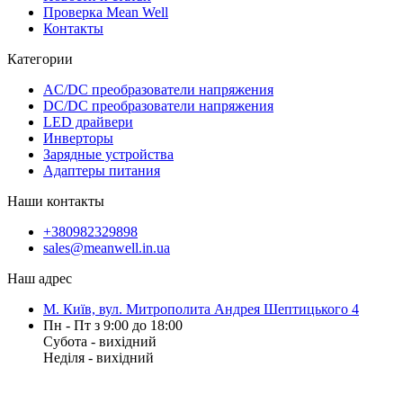
Проверка Mean Well
Контакты
Категории
AC/DC преобразователи напряжения
DC/DC преобразователи напряжения
LED драйвери
Инверторы
Зарядные устройства
Адаптеры питания
Наши контакты
+380982329898
sales@meanwell.in.ua
Наш адрес
М. Київ, вул. Митрополита Андрея Шептицького 4
Пн - Пт з 9:00 до 18:00
Субота - вихідний
Неділя - вихідний