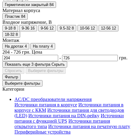
Герметически закрытый
84
Материал корпуса
Пластик
84
Входное напряжение, В
9-18
8
9-36
16
9-56
12
9.5-32
8
10-56
12
12-56
12
18-32
8
Монтаж
На дротах
4
На плату
4
204
-
726
грн.
Цена
-
грн.
Показать еще 3 фильтра
Скрыть
Сбросить
Выберите фильтры
Фильтр
Выберите фильтры
Категории
AC/DC преобразователи напряжения
Источники питания в корпусе
Источники питания в
корпусе с ККМ
Источники питания для светодиодов
(LED)
Источники питания на DIN-рейку
Источники
питания с функцией UPS
Источники питания
открытого типа
Источники питания на печатную плату
Периферийные устройства