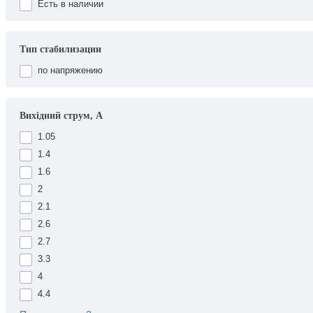
Есть в наличии
Тип стабилизации
по напряжению
Вихідний струм, А
1.05
1.4
1.6
2
2.1
2.6
2.7
3.3
4
4.4