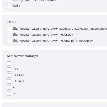
DALI
Захист
Від перевантаження по струму, короткого замикання, перенапруг
Від перевантаження по струму, перегріву
Від перевантаження по струму, перенапруги, перегріву
Количество выходов
1
1+1
1+1 Fan
1+2 aux
2
3