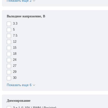
Показать еще 2
Выходное напряжение, В
3.3
5
7.5
12
15
18
24
27
29
30
Показать еще 6
Диммирование
3-в-1 (1-10V / PWM / Resistor)