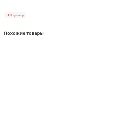
LED драйвер
Похожие товары
HLG-240H-12A Mean Well Блок питания 192 Вт, 12 В, 16 А Драйвер
для светодиодов (LED)
В наличии ✓
3432.00 грн.
В корзину