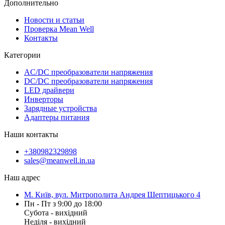
Дополнительно
Новости и статьи
Проверка Mean Well
Контакты
Категории
AC/DC преобразователи напряжения
DC/DC преобразователи напряжения
LED драйвери
Инверторы
Зарядные устройства
Адаптеры питания
Наши контакты
+380982329898
sales@meanwell.in.ua
Наш адрес
М. Київ, вул. Митрополита Андрея Шептицького 4
Пн - Пт з 9:00 до 18:00
Субота - вихідний
Неділя - вихідний