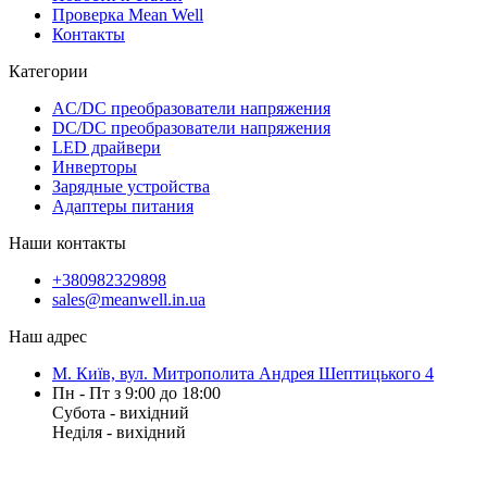
Проверка Mean Well
Контакты
Категории
AC/DC преобразователи напряжения
DC/DC преобразователи напряжения
LED драйвери
Инверторы
Зарядные устройства
Адаптеры питания
Наши контакты
+380982329898
sales@meanwell.in.ua
Наш адрес
М. Київ, вул. Митрополита Андрея Шептицького 4
Пн - Пт з 9:00 до 18:00
Субота - вихідний
Неділя - вихідний