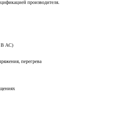
ецификацией производителя.
 В АС)
пряжения, перегрева
ещениях