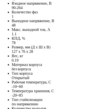
Входное напряжение, В
90-264
Количество фаз
1
Выходное напряжение, В
48
Макс. выходной ток, А
1.1
КПД, %
78
Размер, мм (Д х Ш х В)
127 х 76 х 28
Вес, кг
0.19
Материал корпуса
без корпуса
Тип корпуса
Открытый
Рабочая температура, С
-10~60
Температура хранения, С
-20~85
Тип стабилизации
по напряжению
Количество выходов