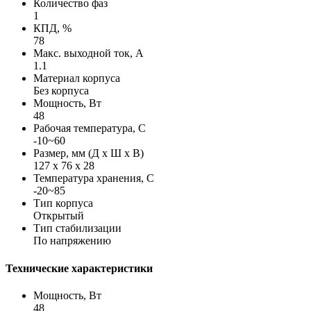
Количество фаз
1
КПД, %
78
Макс. выходной ток, А
1.1
Материал корпуса
Без корпуса
Мощность, Вт
48
Рабочая температура, С
-10~60
Размер, мм (Д х Ш х В)
127 х 76 х 28
Температура хранения, С
-20~85
Тип корпуса
Открытый
Тип стабилизации
По напряжению
Технические характеристики
Мощность, Вт
48