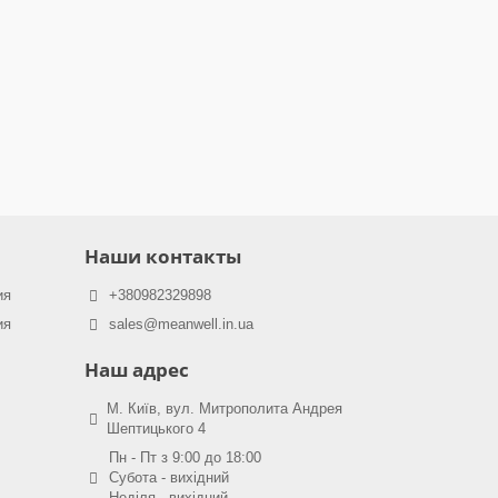
Наши контакты
ия
+380982329898
ия
sales@meanwell.in.ua
Наш адрес
М. Київ, вул. Митрополита Андрея
Шептицького 4
Пн - Пт з 9:00 до 18:00
Субота - вихідний
Неділя - вихідний