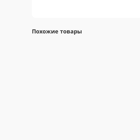
Похожие товары
SPU02L-05 Mean Well Блок питания 2 Вт, 5 В, 0.4 А
В наличии ✓
256.00 грн.
В корзину