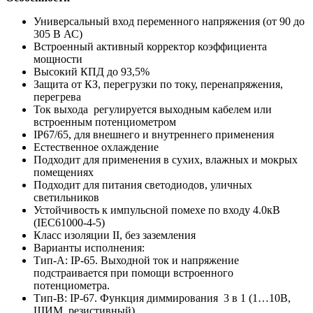
Универсальный вход переменного напряжения (от 90 до
305 В АС)
Встроенный активный корректор коэффициента
мощности
Высокий КПД до 93,5%
Защита от КЗ, перегрузки по току, перенапряжения,
перегрева
Ток выхода регулируется выходным кабелем или
встроенным потенциометром
IP67/65, для внешнего и внутреннего применения
Естественное охлаждение
Подходит для применения в сухих, влажных и мокрых
помещениях
Подходит для питания светодиодов, уличных
светильников
Устойчивость к импульсной помехе по входу 4.0кВ
(IEC61000-4-5)
Класс изоляции II, без заземления
Варианты исполнения:
Тип-А: IP-65. Выходной ток и напряжение
подстраивается при помощи встроенного
потенциометра.
Тип-B: IP-67. Функция диммирования 3 в 1 (1…10В,
ШИМ, резистивный)