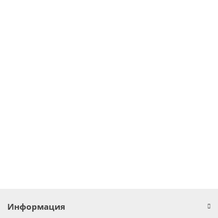
В корзину
NPF-90D-42 Mean Well Блок питания 90,3 Вт 42 В 2,15 А Драйвер
для светодиодов (LED)
В наличии ✓
2745.00 грн.
В корзину
Информация