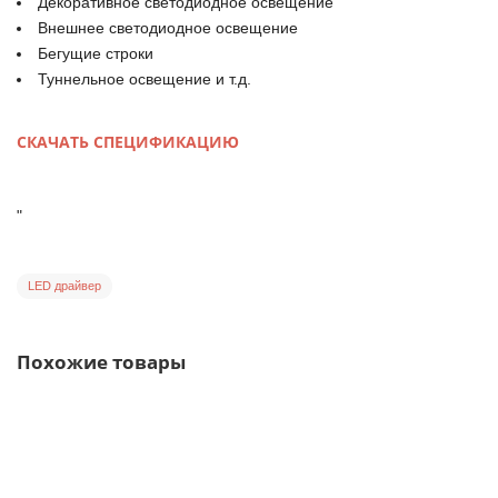
Декоративное светодиодное освещение
Внешнее светодиодное освещение
Бегущие строки
Туннельное освещение и т.д.
СКАЧАТЬ СПЕЦИФИКАЦИЮ
"
LED драйвер
Похожие товары
NPF-90-36 Mean Well Блок питания 90 Вт 36 В 2,5 А Драйвер для