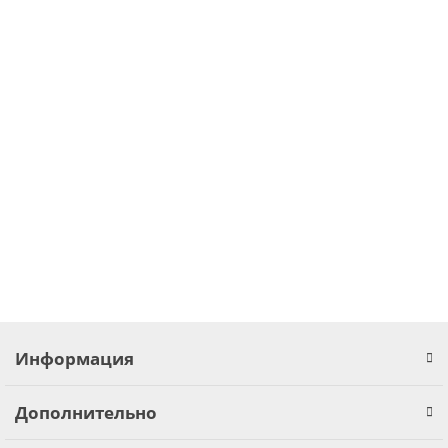
MDR-10-12 Mean Well Блок питания 10 Вт, 12 В, 0.84 А На DIN-
рейку
В наличии ✓
595.00 грн.
В корзину
Информация
Дополнительно