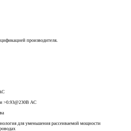
ецификацией производителя.
АС
ти >0.93@230В АС
ва
нология для уменьшения рассеиваемой мощности
роводах