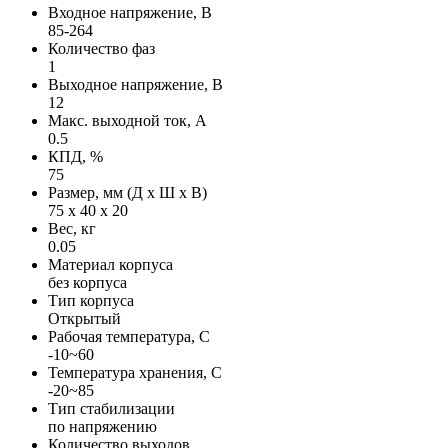
Входное напряжение, В
85-264
Количество фаз
1
Выходное напряжение, В
12
Макс. выходной ток, А
0.5
КПД, %
75
Размер, мм (Д х Ш х В)
75 х 40 х 20
Вес, кг
0.05
Материал корпуса
без корпуса
Тип корпуса
Открытый
Рабочая температура, С
-10~60
Температура хранения, С
-20~85
Тип стабилизации
по напряжению
Количество выходов