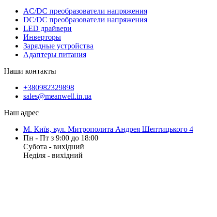
AC/DC преобразователи напряжения
DC/DC преобразователи напряжения
LED драйвери
Инверторы
Зарядные устройства
Адаптеры питания
Наши контакты
+380982329898
sales@meanwell.in.ua
Наш адрес
М. Київ, вул. Митрополита Андрея Шептицького 4
Пн - Пт з 9:00 до 18:00
Субота - вихідний
Неділя - вихідний